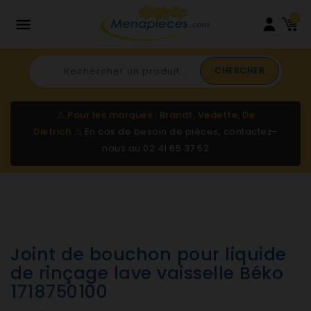
0

CHERCHER
⚠️
Pour les marques : Brandt, Vedette, De
Dietrich
⚠️
En cas de besoin de pièces, contactez-
nous au
02 41 65 37 52
Joint de bouchon pour liquide
de rinçage lave vaisselle Béko
1718750100