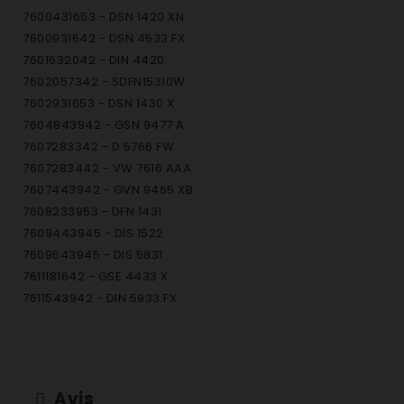
7600431653 - DSN 1420 XN
7600931642 - DSN 4533 FX
7601632042 - DIN 4420
7602057342 - SDFN15310W
7602931653 - DSN 1430 X
7604843942 - GSN 9477 A
7607283342 - D 5766 FW
7607283442 - VW 7616 AAA
7607443942 - GVN 9465 XB
7608233953 - DFN 1431
7609443945 - DIS 1522
7609543945 - DIS 5831
7611181642 - GSE 4433 X
7611543942 - DIN 5933 FX
7611843942 - DIN 1531
7613543942 - DIN 4428
7615383342 - GSN 1220 A
7615483342 - GSN 1380 A
Avis