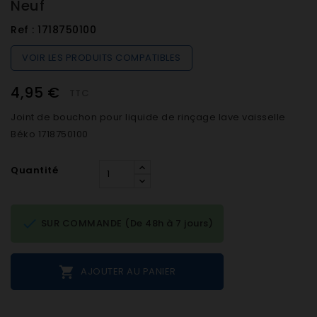
Neuf
Ref :
1718750100
VOIR LES PRODUITS COMPATIBLES
4,95 €
TTC
Joint de bouchon pour liquide de rinçage lave vaisselle
Béko 1718750100
Quantité

SUR COMMANDE (De 48h à 7 jours)

AJOUTER AU PANIER