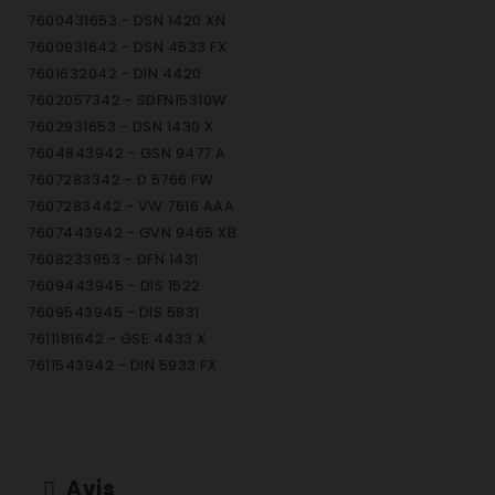
7600431653 - DSN 1420 XN
7600931642 - DSN 4533 FX
7601632042 - DIN 4420
7602057342 - SDFN15310W
7602931653 - DSN 1430 X
7604843942 - GSN 9477 A
7607283342 - D 5766 FW
7607283442 - VW 7616 AAA
7607443942 - GVN 9465 XB
7608233953 - DFN 1431
7609443945 - DIS 1522
7609543945 - DIS 5831
7611181642 - GSE 4433 X
7611543942 - DIN 5933 FX
7611843942 - DIN 1531
7613543942 - DIN 4428
7615383342 - GSN 1220 A
7615483342 - GSN 1380 A
Avis