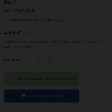
Neuf
Ref :
1718750100
VOIR LES PRODUITS COMPATIBLES
4,95 €
TTC
Joint de bouchon pour liquide de rinçage lave vaisselle
Béko 1718750100
Quantité

SUR COMMANDE (De 48h à 7 jours)

AJOUTER AU PANIER