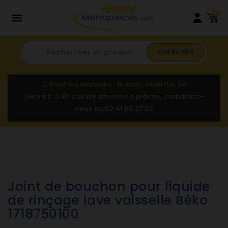
0

CHERCHER
⚠️
Pour les marques : Brandt, Vedette, De
Dietrich
⚠️
En cas de besoin de pièces, contactez-
nous au
02 41 65 37 52
Joint de bouchon pour liquide
de rinçage lave vaisselle Béko
1718750100