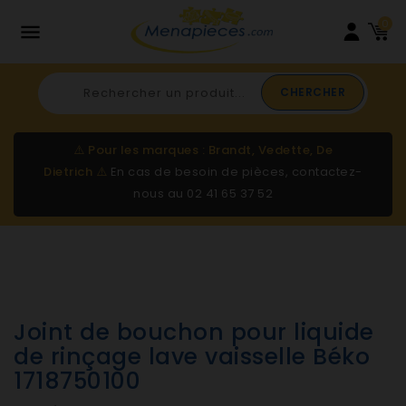
0

CHERCHER
⚠️
Pour les marques : Brandt, Vedette, De
Dietrich
⚠️
En cas de besoin de pièces, contactez-
nous au
02 41 65 37 52
Joint de bouchon pour liquide
de rinçage lave vaisselle Béko
1718750100