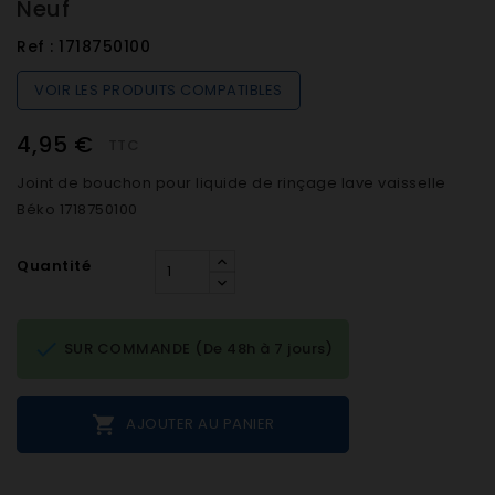
Neuf
Ref :
1718750100
VOIR LES PRODUITS COMPATIBLES
4,95 €
TTC
Joint de bouchon pour liquide de rinçage lave vaisselle
Béko 1718750100
Quantité

SUR COMMANDE (De 48h à 7 jours)

AJOUTER AU PANIER