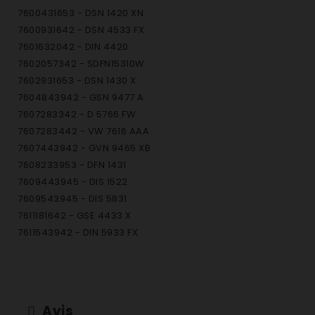
7600431653 - DSN 1420 XN
7600931642 - DSN 4533 FX
7601632042 - DIN 4420
7602057342 - SDFN15310W
7602931653 - DSN 1430 X
7604843942 - GSN 9477 A
7607283342 - D 5766 FW
7607283442 - VW 7616 AAA
7607443942 - GVN 9465 XB
7608233953 - DFN 1431
7609443945 - DIS 1522
7609543945 - DIS 5831
7611181642 - GSE 4433 X
7611543942 - DIN 5933 FX
7611843942 - DIN 1531
7613543942 - DIN 4428
7615383342 - GSN 1220 A
7615483342 - GSN 1380 A
Avis