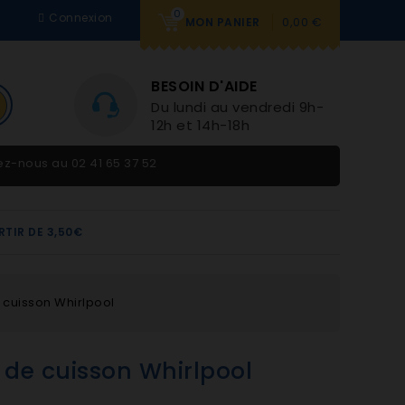
0
Connexion
0,00 €
MON PANIER
BESOIN D'AIDE
Du lundi au vendredi 9h-
12h et 14h-18h
tez-nous au
02 41 65 37 52
RTIR DE 3,50€
 cuisson Whirlpool
 de cuisson Whirlpool