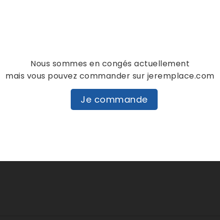
personne n'a encore posté d'
dans cette langue
EVALUEZ-LE
Nous sommes en congés actuellement
mais vous pouvez commander sur jeremplace.com
Je commande
DESCRIPTION
DÉTAILS PRODUIT