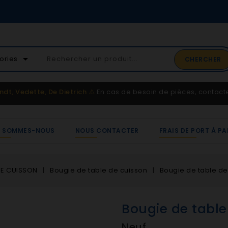
02 41 65 37 52
arrow_drop_down
ories
CHERCHER
Service client
ndt, Vedette, De Dietrich
⚠️
En cas de besoin de pièces, contac
I SOMMES-NOUS
NOUS CONTACTER
FRAIS DE PORT À PA
DE CUISSON
Bougie de table de cuisson
Bougie de table de
Bougie de table
Neuf