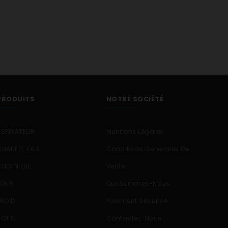
PRODUITS
NOTRE SOCIÉTÉ
ASPIRATEUR
Mentions Légales
CHAUFFE EAU
Conditions Générales De
CUISINIERE
Vente
FOUR
Qui Sommes-Nous
FROID
Paiement Sécurisé
HOTTE
Contactez-Nous