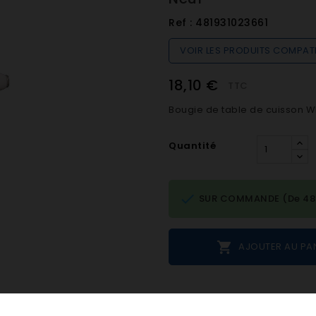
Ref :
481931023661
VOIR LES PRODUITS COMPAT
18,10 €
TTC
Bougie de table de cuisson W
Quantité

SUR COMMANDE (De 48h 

AJOUTER AU PA
Notes et avis clie