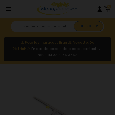
0

CHERCHER
⚠️
Pour les marques : Brandt, Vedette, De
Dietrich
⚠️
En cas de besoin de pièces, contactez-
nous au
02 41 65 37 52