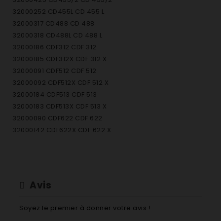
32000252 CD455L CD 455 L
32000317 CD488 CD 488
32000318 CD488L CD 488 L
32000186 CDF312 CDF 312
32000185 CDF312X CDF 312 X
32000091 CDF512 CDF 512
32000092 CDF512X CDF 512 X
32000184 CDF513 CDF 513
32000183 CDF513X CDF 513 X
32000090 CDF622 CDF 622
32000142 CDF622X CDF 622 X
32000288 CDF625 CDF 625
32000233 CDF632 CDF 632
32000232 CDF632X CDF 632 X
32000251 CDF635 CDF 635
Avis
32000320 CDF672X CDF 672 X
32000182 CDF722 CDF 722
Soyez le premier à donner votre avis !
32000248 CDF732 CDF 732