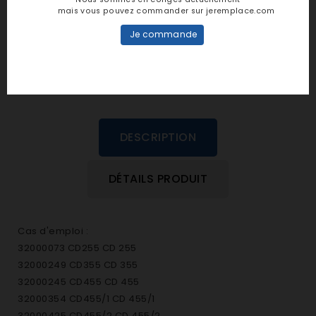
personne n'a encore posté d'avis
mais vous pouvez commander sur jeremplace.com
dans cette langue
Je commande
EVALUEZ-LE
DESCRIPTION
DÉTAILS PRODUIT
Cas d'emploi :
32000073 CD255 CD 255
32000249 CD355 CD 355
32000245 CD455 CD 455
32000354 CD455/1 CD 455/1
32000425 CD455/2 CD 455/2