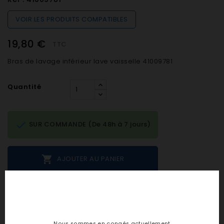
VOIR LES PRODUITS COMPATIBLES
19,80 €
TTC
Bras de lavage inférieur lave vaisselle 41009781
Quantité

SUR COMMANDE (De 48h à 7 jours)

AJOUTER AU PANIER
Notes et avis clients
Nous sommes en congés actuellement