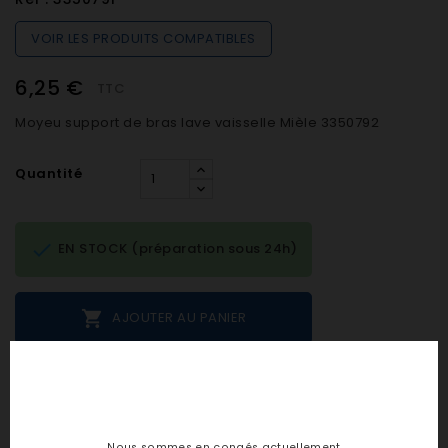
VOIR LES PRODUITS COMPATIBLES
6,25 €
TTC
Moyeu support de bras lave vaisselle Mièle 3350792
Quantité

EN STOCK (préparation sous 24h)

AJOUTER AU PANIER
Notes et avis clients
Nous sommes en congés actuellement