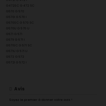
G472SC G 472 SC
G570 G 570
G570I G 570 I
G570SC G 570 SC
G570U G 570 U
G571 G 571
G571I G 571 I
G571SC G 571 SC
G571U G 571 U
G572 G 572
G572I G 572 I
G572SC G 572 SC
G572U G 572 U
G574I G 574
G574I G 574 I
Avis
G575 G 575
G575I G 575 I
Soyez le premier à donner votre avis !
G575SC G 575 SC