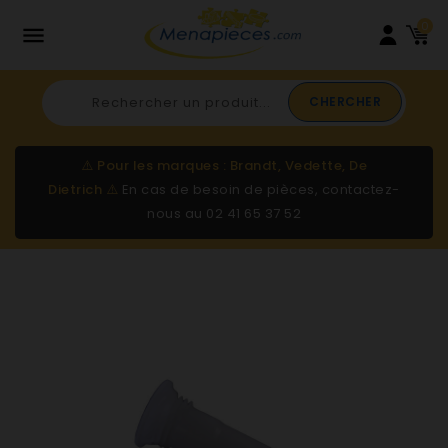
0

CHERCHER
⚠️
Pour les marques : Brandt, Vedette, De
Dietrich
⚠️
En cas de besoin de pièces, contactez-
nous au
02 41 65 37 52