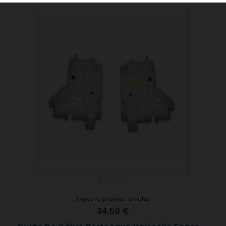
Soyez le premier à noter
34,50 €