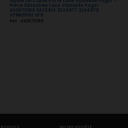
Guide De Câble Porte Lave Vaisselle Fagor -
Pièce Détachée Lave Vaisselle Fagor
AS0070166 52X3414 32X4877 32X4876
VF9B000I1 VF9
Ref : AS0070166
PRODUITS
NOTRE SOCIÉTÉ