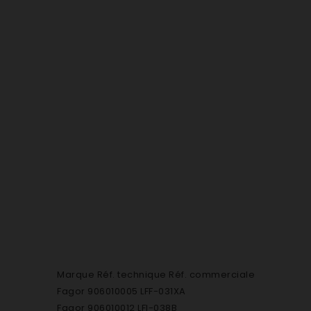
Marque Réf. technique Réf. commerciale
Fagor 906010005 LFF-031XA
Fagor 906010012 LFI-038B