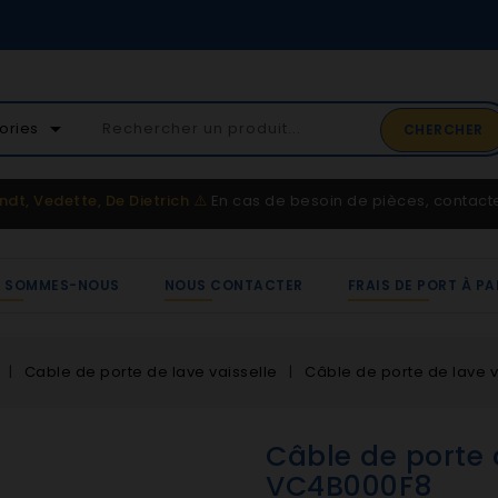
02 41 65 37 52
arrow_drop_down
ories
CHERCHER
Service client
ndt, Vedette, De Dietrich
⚠️
En cas de besoin de pièces, contac
I SOMMES-NOUS
NOUS CONTACTER
FRAIS DE PORT À PA
Cable de porte de lave vaisselle
Câble de porte de lave 
Câble de porte 
VC4B000F8