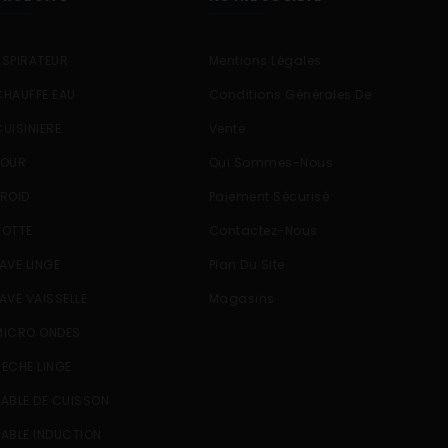
ASPIRATEUR
Mentions Légales
CHAUFFE EAU
Conditions Générales De
CUISINIERE
Vente
FOUR
Qui Sommes-Nous
FROID
Paiement Sécurisé
HOTTE
Contactez-Nous
LAVE LINGE
Plan Du Site
LAVE VAISSELLE
Magasins
MICRO ONDES
SECHE LINGE
TABLE DE CUISSON
TABLE INDUCTION