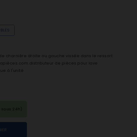
IBLES
de charnière droite ou gauche vissée dans le ressort
napièces.com distributeur de pièces pour lave
ue à l'unité
 sous 24h)
IER