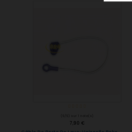
Fagor 906112101 LFF-023X
Fagor 906112502 LJF-031A
Fagor 906112575 LF73DWITU
Fagor 906112619 LFI-040B
Fagor 906112628 LFI-040N
Fagor 906112637 LFI-040X
Fagor 906112646 LFI-041B
Fagor 906112655 LFI-041N
Fagor 906112664 LFI-041X
Fagor 906112673 LFI-040IT
Fagor 906112682 LFI-041IT
Fagor 906271242 LEF-25
Fagor 906690006 DFM1020
Fagor 906690007 DFM1020X
Fagor 906690015 VG900J
Fagor 906690489 B065ITC
Fagor 906690490 B013IXC
(5/5) sur 1 note(s)
Fagor DVH1200JU DVH1200JU
7,90 €
Fagor 1LF-011S/A 1LF-011S