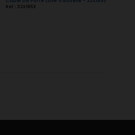
Cable De Porte Lave Vaisselle - 32X1853
Ref : 32X1853