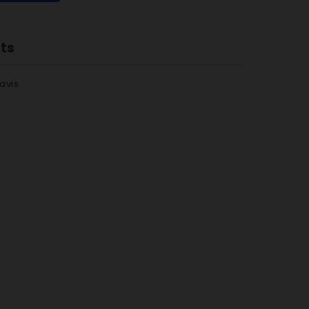
nts
avis