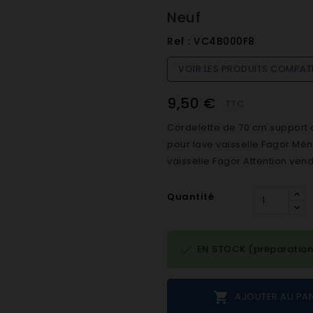
Neuf
Ref :
VC4B000F8
VOIR LES PRODUITS COMPAT
9,50 €
TTC
Cordelette de 70 cm support 
pour lave vaisselle Fagor Mé
vaisselle Fagor Attention vend
Quantité

EN STOCK (préparation

AJOUTER AU PAN