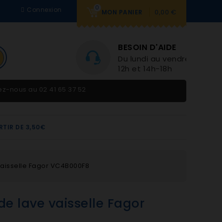
0
Connexion
0,00 €
MON PANIER
BESOIN D'AIDE
Du lundi au vendredi 9h-
12h et 14h-18h
tez-nous au
02 41 65 37 52
RTIR DE 3,50€
vaisselle Fagor VC4B000F8
de lave vaisselle Fagor