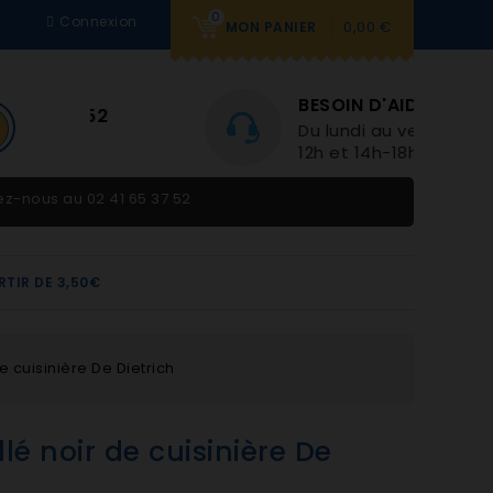
0
Connexion
0,00 €
MON PANIER
BESOIN D'AIDE
Du lundi au vendredi 9h-
12h et 14h-18h
tez-nous au
02 41 65 37 52
RTIR DE 3,50€
 cuisinière De Dietrich
lé noir de cuisinière De