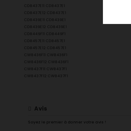
CD8437E11 CD8437E1
CD8437E12 CD8437E1
CD8439E11 CD8439E1
CD8439E12 CD8439E1
CD8449F11 CD8449F1
CD8457E11 CD8457E1
CD8457E12 CD8457E1
CW8436F11 CW8436F1
CW8436F12 CW8436F1
CW8437F11 CW8437F1
CW8437F12 CW8437F1
WB2000E15 WB2000E1
WB2001/1 WB2001/
WN1523E11 WN1523E1
WN1530D1/1 WN1530D1
Avis
WN1530E11 WN1530E1
WN1533E11 WN1533E1
Soyez le premier à donner votre avis !
WN2000E11 WN2000E1