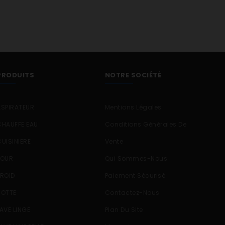
PRODUITS
NOTRE SOCIÉTÉ
ASPIRATEUR
Mentions Légales
CHAUFFE EAU
Conditions Générales De
CUISINIERE
Vente
FOUR
Qui Sommes-Nous
FROID
Paiement Sécurisé
HOTTE
Contactez-Nous
LAVE LINGE
Plan Du Site