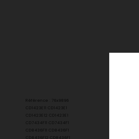
Référence : 76x9896
CD1423E11 CD1423E1
CD1423E12 CD1423E1
CD7434F11 CD7434F1
CD8436F11 CD8436F1
CD8436F12 CD8436F1