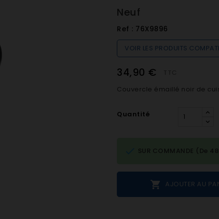
Neuf
Ref :
76X9896
VOIR LES PRODUITS COMPAT
34,90 €
TTC
Couvercle émaillé noir de cuis
Quantité

SUR COMMANDE (De 48h 

AJOUTER AU PA