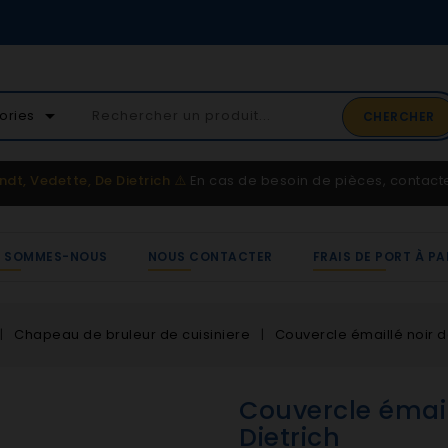
02 41 65 37 52
arrow_drop_down
ories
CHERCHER
Service client
ndt, Vedette, De Dietrich
⚠️
En cas de besoin de pièces, contac
I SOMMES-NOUS
NOUS CONTACTER
FRAIS DE PORT À PA
Chapeau de bruleur de cuisiniere
Couvercle émaillé noir de
Couvercle émail
Dietrich