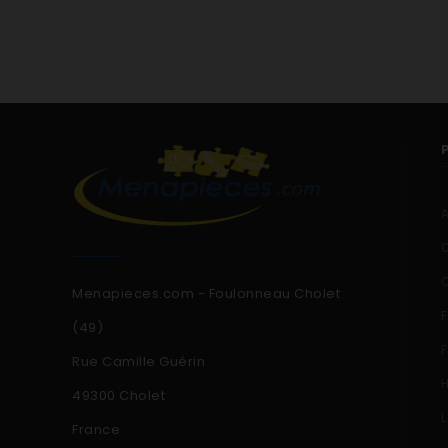
WN3529F12 WN3529F1
WN3539E11 WN3539E1
WN3539F11 WN3539F1
Menapieces.com - Foulonneau Cholet
(49)
Rue Camille Guérin
49300 Cholet
France