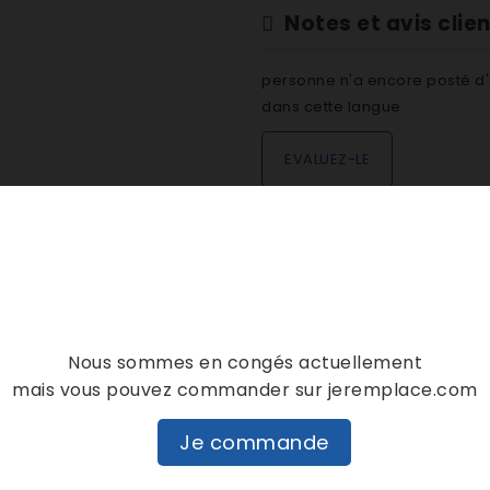
Notes et avis clie
personne n'a encore posté d'
dans cette langue
EVALUEZ-LE
DESCRIPTION
DÉTAILS PRODUIT
Nous sommes en congés actuellement
mais vous pouvez commander sur jeremplace.com
Je commande