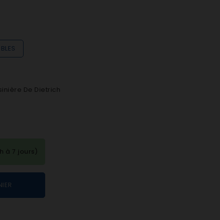
IBLES
inière De Dietrich
à 7 jours)
NIER