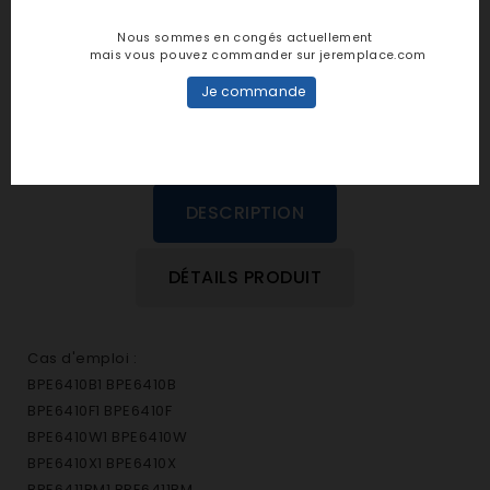
personne n'a encore posté d'avis
Nous sommes en congés actuellement
dans cette langue
mais vous pouvez commander sur jeremplace.com
Je commande
EVALUEZ-LE
DESCRIPTION
DÉTAILS PRODUIT
Cas d'emploi :
BPE6410B1 BPE6410B
BPE6410F1 BPE6410F
BPE6410W1 BPE6410W
BPE6410X1 BPE6410X
BPE6411BM1 BPE6411BM