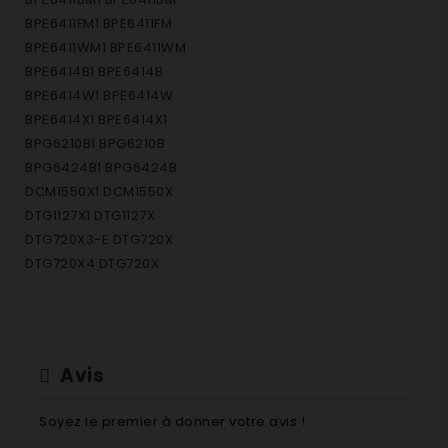
BPE6411FM1 BPE6411FM
BPE6411WM1 BPE6411WM
BPE6414B1 BPE6414B
BPE6414W1 BPE6414W
BPE6414X1 BPE6414X1
BPG6210B1 BPG6210B
BPG6424B1 BPG6424B
DCM1550X1 DCM1550X
DTG1127X1 DTG1127X
DTG720X3-E DTG720X
DTG720X4 DTG720X
DTI1127X1 DTI1127X
G7200BN4 G7200BN
G7200BN5 G7200BN
G7200WN4 G7200WN
Avis
G7200WN5 G7200WN
G7200XN4 G7200XN
Soyez le premier à donner votre avis !
G7200XN5 G7200XN