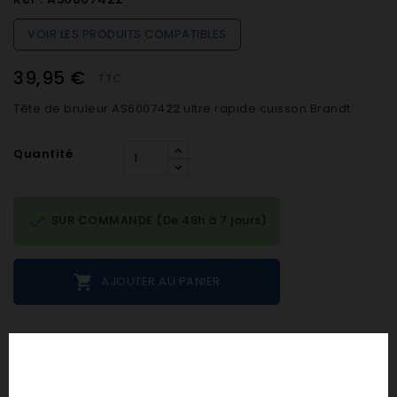
VOIR LES PRODUITS COMPATIBLES
39,95 €
TTC
Tête de bruleur AS6007422 ultre rapide cuisson Brandt
Quantité

SUR COMMANDE (De 48h à 7 jours)

AJOUTER AU PANIER
Notes et avis clients