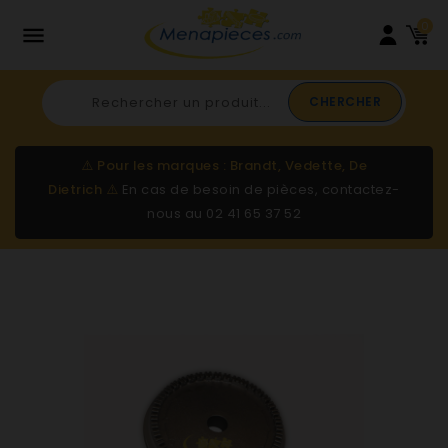
0

CHERCHER
⚠️
Pour les marques : Brandt, Vedette, De
Dietrich
⚠️
En cas de besoin de pièces, contactez-
nous au
02 41 65 37 52