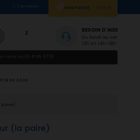
0
Connexion
0,00 €
MON PANIER
BESOIN D'AIDE
Du lundi au vendredi 9h-
12h et 14h-18h
tez-nous au
02 41 65 37 52
RTIR DE 3,50€
 paire)
r (la paire)