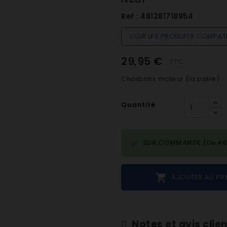
Ref :
481281718954
VOIR LES PRODUITS COMPAT
29,95 €
TTC
Charbons moteur (la paire)
Quantité

SUR COMMANDE (De 48h 

AJOUTER AU PA
Notes et avis clie