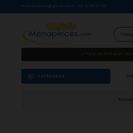
menapieces@gmail.com
02 41 65 37 52
Catég
⚠️
Pour les marques : Bra
CATÉGORIES
QU
Accuei