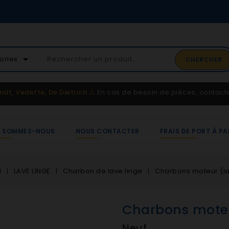
02 41 65 37 52
arrow_drop_down
ories
CHERCHER
Service client
ndt, Vedette, De Dietrich
⚠️
En cas de besoin de pièces, contac
I SOMMES-NOUS
NOUS CONTACTER
FRAIS DE PORT À PA
l
LAVE LINGE
Charbon de lave linge
Charbons moteur (la
Charbons moteu
Neuf