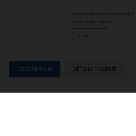
personne n'a encore posté d'
dans cette langue
EVALUEZ-LE
DESCRIPTION
DÉTAILS PRODUIT