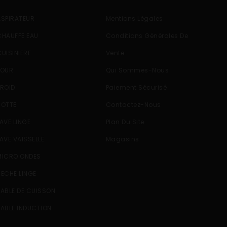
ASPIRATEUR
Mentions Légales
CHAUFFE EAU
Conditions Générales De
CUISINIERE
Vente
FOUR
Qui Sommes-Nous
FROID
Paiement Sécurisé
HOTTE
Contactez-Nous
LAVE LINGE
Plan Du Site
LAVE VAISSELLE
Magasins
MICRO ONDES
SECHE LINGE
TABLE DE CUISSON
TABLE INDUCTION