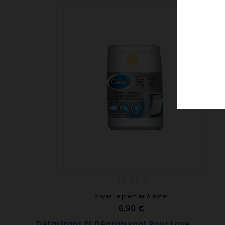
Soyez le premier à noter
6,90 €
Détartrant Et Dégraissant Pour Lave