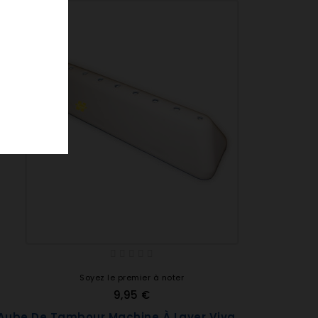
Soyez le premier à noter
9,95 €
Aube De Tambour Machine À Laver Viva