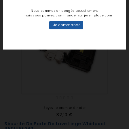
7120581100 WFH1676F
7120581300 WFH1676K
Nous sommes en congés actuellement
7120581500 WFH1677F
mais vous pouvez commander sur jeremplace.com
7122881100 WFH1686K
Je commande
7122881400 WFH1687F
7122881500 WFH1687K
Soyez le premier à noter
32,10 €
Sécurité De Porte De Lave Linge Whirlpool
480111101392