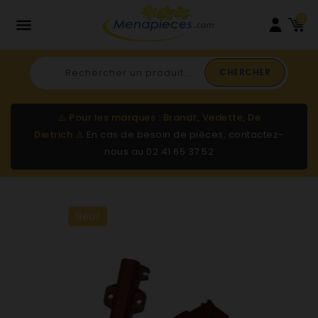
0

CHERCHER
⚠️
Pour les marques : Brandt, Vedette, De
Dietrich
⚠️
En cas de besoin de pièces, contactez-
nous au
02 41 65 37 52
Neuf