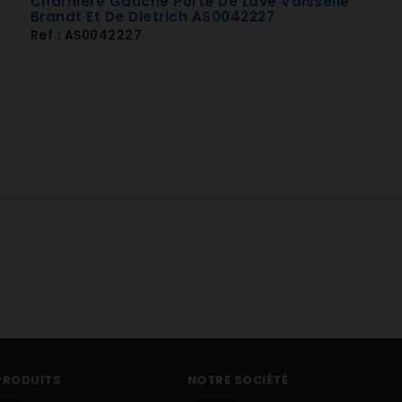
Charnière Gauche Porte De Lave Vaisselle
Brandt Et De Dietrich AS0042227
Ref : AS0042227
PRODUITS
NOTRE SOCIÉTÉ