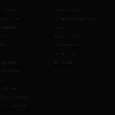
ASPIRATEUR
Mentions Légales
CHAUFFE EAU
Conditions Générales De
CUISINIERE
Vente
FOUR
Qui Sommes-Nous
FROID
Paiement Sécurisé
HOTTE
Contactez-Nous
LAVE LINGE
Plan Du Site
LAVE VAISSELLE
Magasins
MICRO ONDES
SECHE LINGE
TABLE DE CUISSON
TABLE INDUCTION