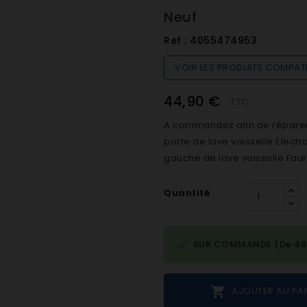
Neuf
Ref :
4055474953
VOIR LES PRODUITS COMPAT
44,90 €
TTC
A commandez afin de réparer 
porte de lave vaisselle Electro
gauche de lave vaisselle Fau
Quantité

SUR COMMANDE (De 48h 

AJOUTER AU PA