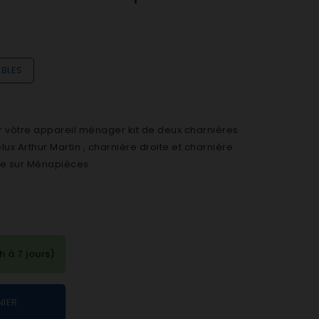
IBLES
vôtre appareil ménager kit de deux charnières
lux Arthur Martin , charnière droite et charnière
re sur Ménapièces
à 7 jours)
NIER