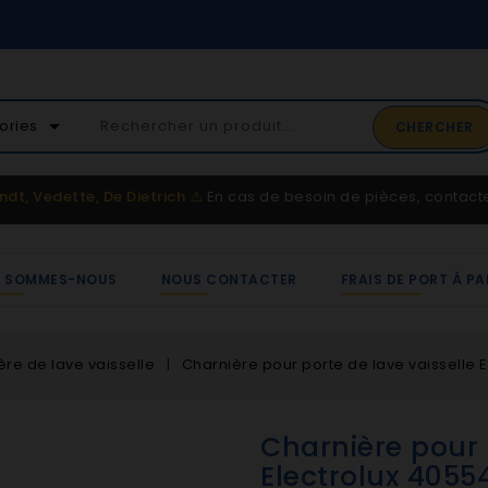
02 41 65 37 52
arrow_drop_down
ories
CHERCHER
Service client
ndt, Vedette, De Dietrich
⚠️
En cas de besoin de pièces, contac
I SOMMES-NOUS
NOUS CONTACTER
FRAIS DE PORT À PA
ère de lave vaisselle
Charnière pour porte de lave vaisselle
Charnière pour 
Electrolux 405