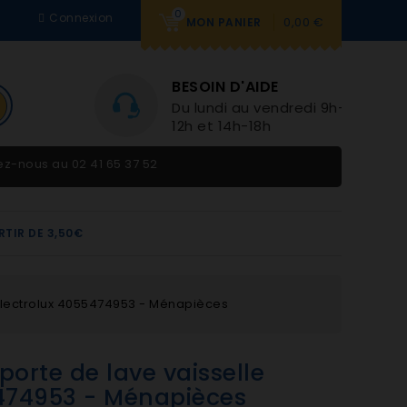
0
Connexion
0,00 €
MON PANIER
BESOIN D'AIDE
Du lundi au vendredi 9h-
12h et 14h-18h
tez-nous au
02 41 65 37 52
RTIR DE 3,50€
 Electrolux 4055474953 - Ménapièces
porte de lave vaisselle
5474953 - Ménapièces