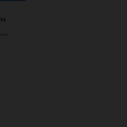
nts
avis