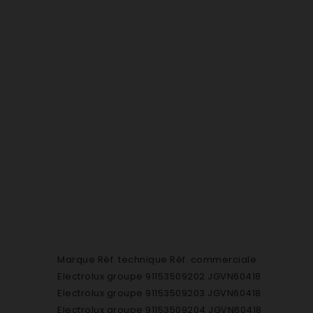
Marque Réf. technique Réf. commerciale
Electrolux groupe 91153509202 JGVN60418
Electrolux groupe 91153509203 JGVN60418
Electrolux groupe 91153509204 JGVN60418