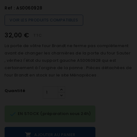
Ref :
AS0060928
VOIR LES PRODUITS COMPATIBLES
32,00 €
TTC
La porte de vôtre four Brandt ne ferme pas complètement
avant de changer les charnières de la porte du four Sauter
, vérifiez l'état du support gauche AS0060928 qui est
certainement à l'origine de la panne . Pièces détachées de
four Brandt en stock sur le site Ménapièces .
Quantité

EN STOCK (préparation sous 24h)

AJOUTER AU PANIER