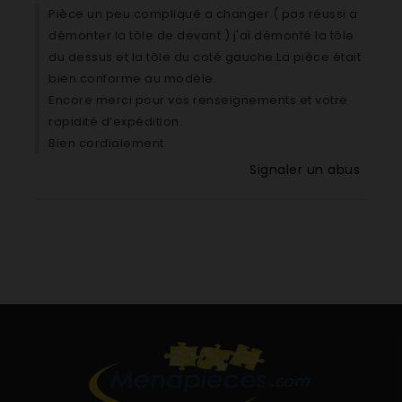
Pièce un peu compliqué a changer ( pas réussi a
Brandt Sauter BOP7544LX-1 BOP7544LX
démonter la tôle de devant ) j'ai démonté la tôle
Brandt Sauter BOP7568BB-1 BOP7568BB
du dessus et la tôle du coté gauche.La pièce était
Brandt Sauter BOP7568LX-1 BOP7568LX
bien conforme au modèle.
Brandt Sauter BOR7586GC-01 BOR7586GC
Encore merci pour vos renseignements et votre
Brandt Sauter BXC5332X2 BXC5332X FEE
rapidité d’expédition.
Brandt Sauter BXC5332X3 BXC5332X FEE
Bien cordialement
Brandt Sauter BXC5332X4 BXC5332X FEE
Brandt Sauter BXC5536X1 BXC5536X FEE
Signaler un abus
Brandt Sauter BXC5536X2 BXC5536X FEE
Brandt Sauter BXC5536X3 BXC5536X FEE
Brandt Sauter BXC5536X4 BXC5536X FEE
Brandt Sauter BXC6332B2 BXC6332B FEE
Brandt Sauter BXC6332B3 BXC6332B FEE
Brandt Sauter BXC6332B4 BXC6332B FEE
Brandt Sauter BXC6332W2 BXC6332W FEE
Brandt Sauter BXC6332W3 BXC6332W FEE
Brandt Sauter BXC6332W4 BXC6332W FEE
Brandt Sauter BXC6332X2 BXC6332X FEE