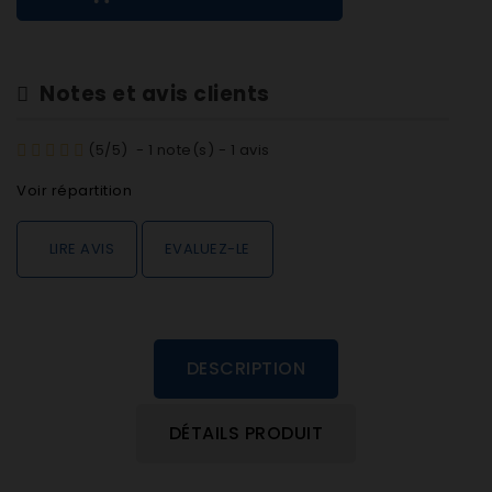
Notes et avis clients
(
5
/
5
)
-
1
note(s) -
1
avis
Voir répartition
LIRE AVIS
EVALUEZ-LE
DESCRIPTION
DÉTAILS PRODUIT