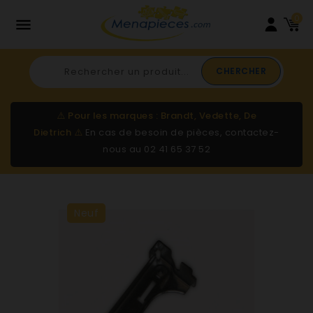
0

CHERCHER
⚠️
Pour les marques : Brandt, Vedette, De
Dietrich
⚠️
En cas de besoin de pièces, contactez-
nous au
02 41 65 37 52
Neuf