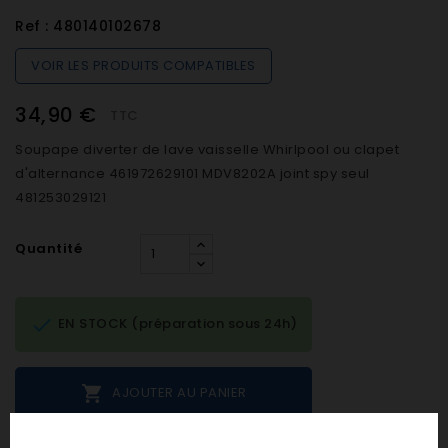
Ref :
480140102678
VOIR LES PRODUITS COMPATIBLES
34,90 €
TTC
Soupape diverter de lave vaisselle Whirlpool ou clapet
d'alternance 461972629101 MDV8202A joint spy seul
481253029121
Quantité

EN STOCK (préparation sous 24h)

AJOUTER AU PANIER