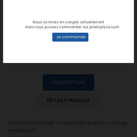
Notes et avis clients
Nous sommes en congés actuellement
personne n'a encore posté d'avis
mais vous pouvez commander sur jeremplace.com
dans cette langue
Je commande
EVALUEZ-LE
DESCRIPTION
DÉTAILS PRODUIT
ATTENTION IMPORTANT à commander en plus un joint spy
481253029121