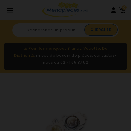
0

CHERCHER
⚠️
Pour les marques : Brandt, Vedette, De
Dietrich
⚠️
En cas de besoin de pièces, contactez-
nous au
02 41 65 37 52