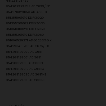
481228128469
854269929853 ADG699/1FD
854270029853 ADG700LD
851355001010 KDFX6020
851355201003 KDFX6030
851360301020 KDFX6050
851355301010 KDFX6060
851000529371 ADG6253GGIX
854290461780 ADG676/1FD
854268129000 ADG681
854268129001 ADG681
854268129011 ADG681IX
854268129010 ADG681IX
854268129030 ADG681NB
854268129031 ADG681NB
854268129021 ADG681WH
854268129020 ADG681WH
854268829030 ADG688FD
854268829000 ADG688IX