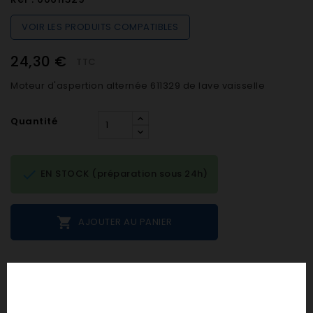
VOIR LES PRODUITS COMPATIBLES
24,30 €
TTC
Moteur d'aspertion alternée 611329 de lave vaisselle
Quantité

EN STOCK (préparation sous 24h)

AJOUTER AU PANIER
Notes et avis clients