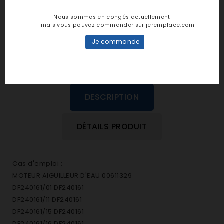
personne n'a encore posté d'avis
Nous sommes en congés actuellement
dans cette langue
mais vous pouvez commander sur jeremplace.com
Je commande
EVALUEZ-LE
DESCRIPTION
DÉTAILS PRODUIT
Cas d'emploi :
MOTEUR AIGUILLEUR D'EAU 00611329
DF240161/01 DF240161
DF240161/11 DF240161
DF240161/15 DF240161
DF240161/16 DF240161