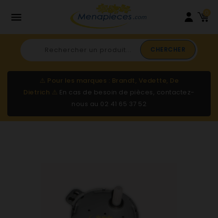
0

CHERCHER
⚠️
Pour les marques : Brandt, Vedette, De
Dietrich
⚠️
En cas de besoin de pièces, contactez-
nous au
02 41 65 37 52