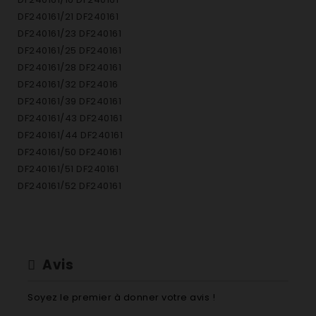
DF240161/21 DF240161
DF240161/23 DF240161
DF240161/25 DF240161
DF240161/28 DF240161
DF240161/32 DF24016
DF240161/39 DF240161
DF240161/43 DF240161
DF240161/44 DF240161
DF240161/50 DF240161
DF240161/51 DF240161
DF240161/52 DF240161
DF240161/55 DF240161
DF240161/59 DF240161
DF240161/73 DF240161
DF241161/01 DF241161
Avis
DF241161/11 DF241161
DF241161/15 DF241161
Soyez le premier à donner votre avis !
DF241161/16 DF241161 LV T.INT 44DB AAA 86,5CMCM 4+2P