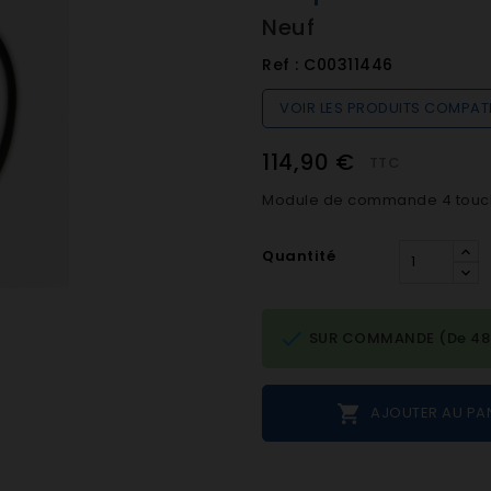
Neuf
Ref :
C00311446
VOIR LES PRODUITS COMPAT
114,90 €
TTC
Module de commande 4 touch
Quantité

SUR COMMANDE (De 48h 

AJOUTER AU PA