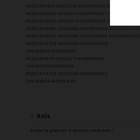
852523101900 208202704401PRF0046 208202704401
852523102240 208202746610PRF0047 208202746610
852523104560 2082627044076811639 2082627044076
852523104680 2082625044075591638 20826250440
852523104690 2082626044035591638 20826260440
852523104700 2082626044045591638
2082626044045591638
852523104710 2082627044066811639
2082627044066811639
852523104720 2082628044066851639
2082628044066851639
852523104730 2082628044076851639
2082628044076851639
852523105100 2083457660255915393
2083457660255915393
Avis
852523105110 2082543466015591541
2082543466015591541
Soyez le premier à donner votre avis !
852523105120 2082543466025591541 208254346602