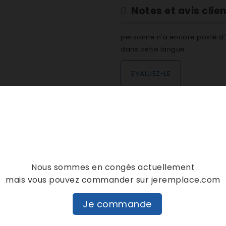
Notes et avis clie
personne n'a encore posté d'
dans cette langue
EVALUEZ-LE
DESCRIPTION
DÉTAILS PRODUIT
C00311446
Nous sommes en congés actuellement
mais vous pouvez commander sur jeremplace.com
 HOTTE
Je commande
S HOTTE
S HOTTE