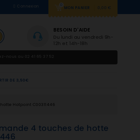
0
Connexion
0,00 €
MON PANIER
BESOIN D'AIDE
Du lundi au vendredi 9h-
12h et 14h-18h
tez-nous au
02 41 65 37 52
RTIR DE 3,50€
otte Hotpoint C00311446
mande 4 touches de hotte
1446