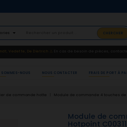
02 41 65 37 52
arrow_drop_down
ories
CHERCHER
Service client
ndt, Vedette, De Dietrich
⚠️
En cas de besoin de pièces, contac
I SOMMES-NOUS
NOUS CONTACTER
FRAIS DE PORT À PA
ier de commande hotte
Module de commande 4 touches de h
Module de com
Hotpoint C0031