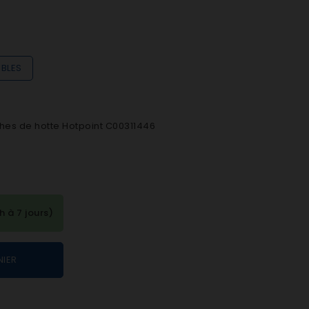
IBLES
es de hotte Hotpoint C00311446
à 7 jours)
NIER