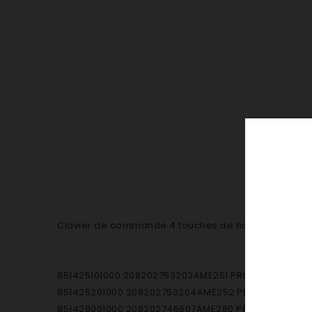
Clavier de commande 4 touches de hotte Hotpoint 
851425101000 208202753203AME251 PROFESSIONNELS
851425201000 208202753204AME252 PROFESSIONNEL
851428001000 208202746607AME280 PROFESSIONNEL