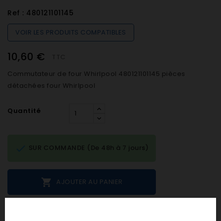
Ref :
480121101145
VOIR LES PRODUITS COMPATIBLES
10,60 €
TTC
Commutateur de four Whirlpool 480121101145 pièces
détachées four Whirlpool
Quantité

SUR COMMANDE (De 48h à 7 jours)

AJOUTER AU PANIER