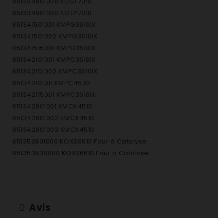
851334801000 KOST7010
851334901000 KOTP7010
851341501001 KMPG3610IX
851341501002 KMPG3610IX
851341515001 KMPG3610IX
851342101001 KMPC3610IX
851342101002 KMPC3610IX
851342101011 KMPC4530
851342115001 KMPC3610IX
851342801001 KMCX4510
851342801002 KMCX4510
851342801003 KMCX4510
851353801000 KOXS6610 Four à Catalyse
851353838000 KOXS6610 Four à Catalyse
851353901000 KOXP6610 Four à Pyrolyse
851353938000 KOXP6610 Four à Pyrolyse
851354001000 KOXS6630 Four à Catalyse
851354038000 KOXS6630 Four à Catalyse
Avis
851354101000 KOXP6630 Four à Pyrolyse