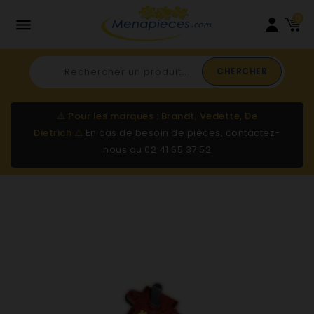
0

CHERCHER
⚠️
Pour les marques : Brandt, Vedette, De
Dietrich
⚠️
En cas de besoin de pièces, contactez-
nous au
02 41 65 37 52