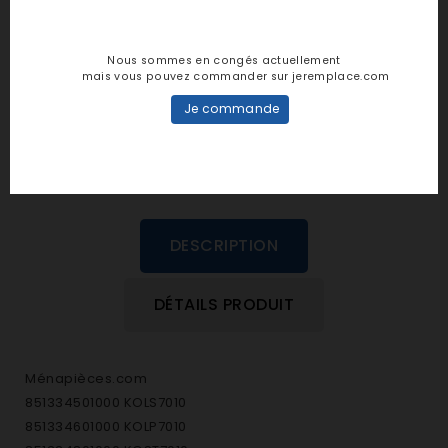
Notes et avis clients
Nous sommes en congés actuellement
personne n'a encore posté d'avis
mais vous pouvez commander sur jeremplace.com
dans cette langue
Je commande
EVALUEZ-LE
DESCRIPTION
DÉTAILS PRODUIT
Ménapièces.com
851334501000 KOLS7010
851334601000 KOLP7010