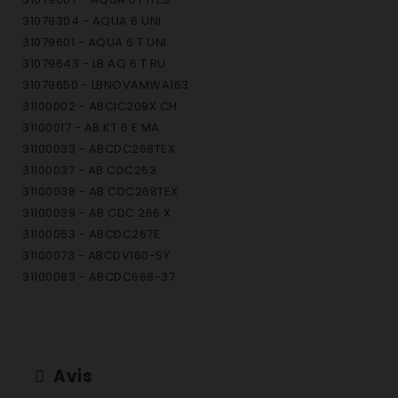
31079304 - AQUA 6 UNI
31079601 - AQUA 6 T UNI
31079643 - LB AQ 6 T RU
31079650 - LBNOVAMWA163
31100002 - ABCIC209X CH
31100017 - AB KT 6 E MA
31100033 - ABCDC268TEX
31100037 - AB CDC263
31100038 - AB CDC268TEX
31100039 - AB CDC 266 X
31100053 - ABCDC267E
31100073 - ABCDV160-SY
31100083 - ABCDC668-37
31100086 - ABCDC679XT88
31100126 - CC2 66T-47
31100281 - GOV118-80
31100303 - GO DC 38T/1-47
Avis
31100304 - GO DC 78/1-86S