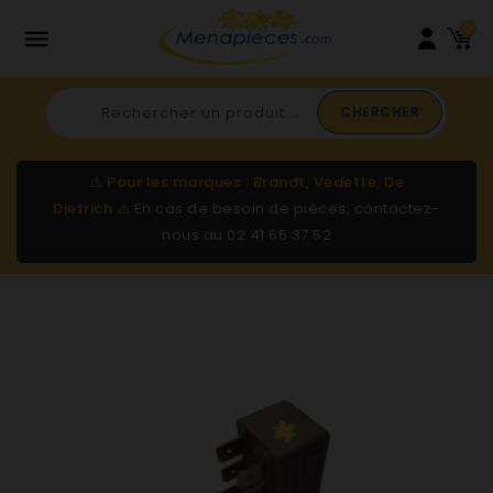
0

CHERCHER
⚠️
Pour les marques : Brandt, Vedette, De
Dietrich
⚠️
En cas de besoin de pièces, contactez-
nous au
02 41 65 37 52