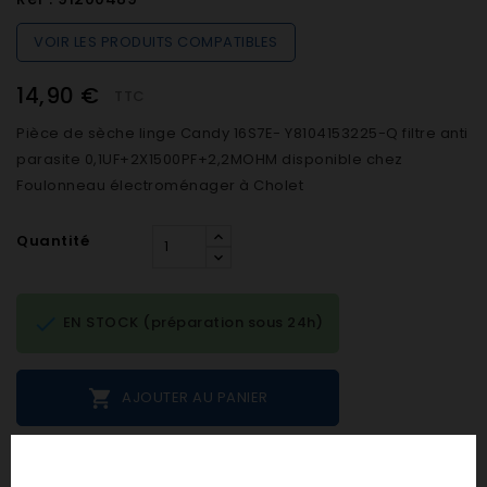
VOIR LES PRODUITS COMPATIBLES
14,90 €
TTC
Pièce de sèche linge Candy 16S7E- Y8104153225-Q filtre anti
parasite 0,1UF+2X1500PF+2,2MOHM disponible chez
Foulonneau électroménager à Cholet
Quantité

EN STOCK (préparation sous 24h)

AJOUTER AU PANIER