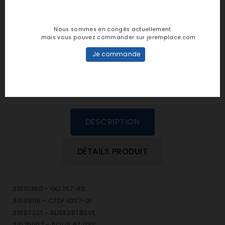
Notes et avis clients
Nous sommes en congés actuellement
personne n'a encore posté d'avis
mais vous pouvez commander sur jeremplace.com
dans cette langue
Je commande
EVALUEZ-LE
DESCRIPTION
DÉTAILS PRODUIT
31001350 - GO 167-80
31003116 - CTDF 1007-01
31007321 - ALISE28TBSVE
31079007 - AQUA 6T ITES