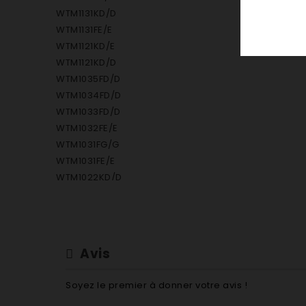
WTM1131KD/D
WTM1131FE/E
WTM1121KD/E
WTM1121KD/D
WTM1035FD/D
WTM1034FD/D
WTM1033FD/D
WTM1032FE/E
WTM1031FG/G
WTM1031FE/E
WTM1022KD/D
WTM1021SD/D
WTM1021ND/D
WTM1021KD/E
WTM1021KD/D
Avis
WTM1021ED/D
WTM0933FD/D
Soyez le premier à donner votre avis !
WTM0932FD/D