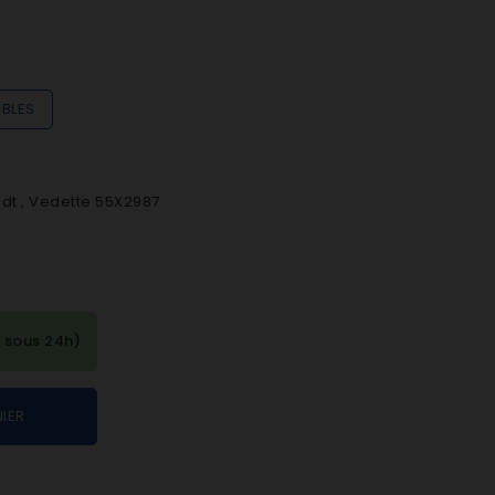
IBLES
ndt , Vedette 55X2987
 sous 24h)
IER