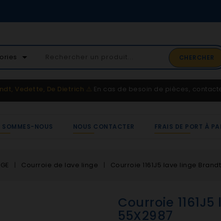
02 41 65 37 52
arrow_drop_down
ories
CHERCHER
Service client
ndt, Vedette, De Dietrich
⚠️
En cas de besoin de pièces, contac
I SOMMES-NOUS
NOUS CONTACTER
FRAIS DE PORT À PA
NGE
Courroie de lave linge
Courroie 1161J5 lave linge Brand
Courroie 1161J5 
55X2987