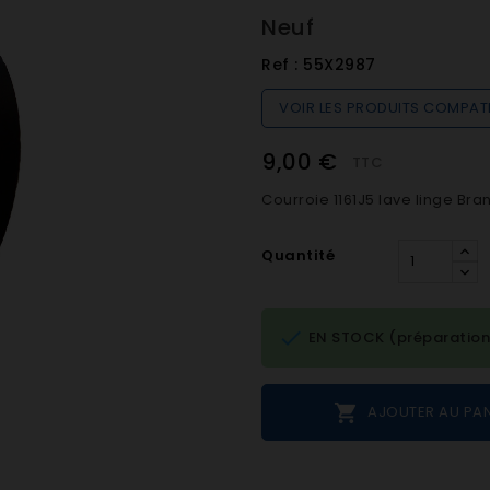
Neuf
Ref :
55X2987
VOIR LES PRODUITS COMPAT
9,00 €
TTC
Courroie 1161J5 lave linge Bra
Quantité

EN STOCK (préparation

AJOUTER AU PAN