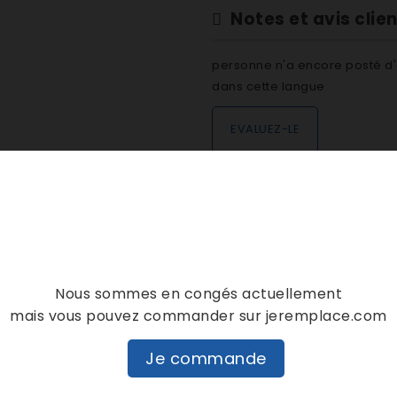
Notes et avis clie
personne n'a encore posté d'
dans cette langue
EVALUEZ-LE
DESCRIPTION
DÉTAILS PRODUIT
Nous sommes en congés actuellement
mais vous pouvez commander sur jeremplace.com
Je commande