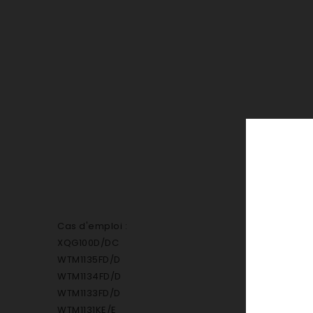
Cas d'emploi :
XQG100D/DC
WTM1135FD/D
WTM1134FD/D
WTM1133FD/D
WTM1131KE/E