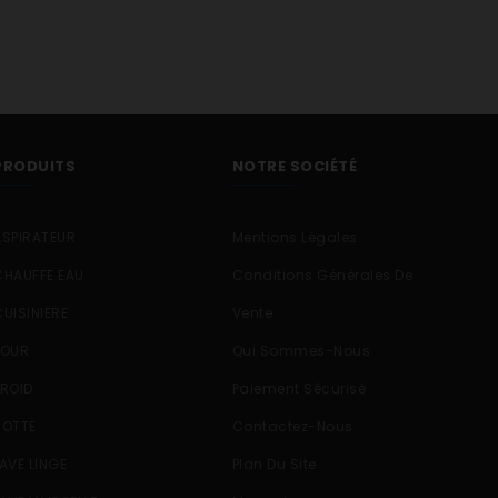
PRODUITS
NOTRE SOCIÉTÉ
ASPIRATEUR
Mentions Légales
CHAUFFE EAU
Conditions Générales De
CUISINIERE
Vente
FOUR
Qui Sommes-Nous
FROID
Paiement Sécurisé
HOTTE
Contactez-Nous
LAVE LINGE
Plan Du Site