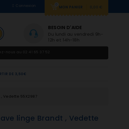
0
Connexion
0,00 €
MON PANIER
BESOIN D'AIDE
Du lundi au vendredi 9h-
12h et 14h-18h
tez-nous au
02 41 65 37 52
RTIR DE 3,50€
t , Vedette 55X2987
lave linge Brandt , Vedette