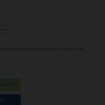
IBLES
rolux 1280J6 ou 1282J6 livraison par la Poste en 48
 sous 24h)
IER