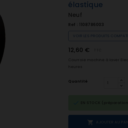
élastique
Neuf
Ref :
1108786003
VOIR LES PRODUITS COMPAT
12,60 €
TTC
Courroie machine à laver Elect
heures
Quantité

EN STOCK (préparation

AJOUTER AU PAN