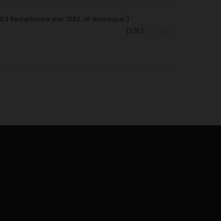
6003 Remplacée par 1282 J6 élastique
) :
(
2
/
5
)