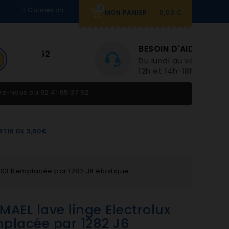
0
Connexion
0,00 €
MON PANIER
BESOIN D'AIDE
Du lundi au vendredi 9h-
12h et 14h-18h
tez-nous au
02 41 65 37 52
RTIR DE 3,50€
6003 Remplacée par 1282 J6 élastique
MAEL lave linge Electrolux
placée par 1282 J6