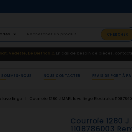
02 41 65 37 52
arrow_drop_down
ories
CHERCHER
Service client
ndt, Vedette, De Dietrich
⚠️
En cas de besoin de pièces, contac
I SOMMES-NOUS
NOUS CONTACTER
FRAIS DE PORT À PA
 lave linge
Courroie 1280 J MAEL lave linge Electrolux 110878
Courroie 1280 J 
1108786003 Rem