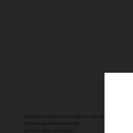
1240211209 1240210201 EL1280J6 1280JMAEL 1280J6MAE
ARTHUR MARTIN 914674005
ARTHUR MARTIN AW1085S