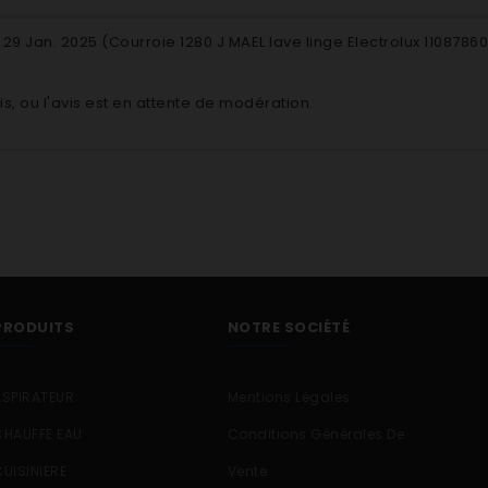
e
29 Jan. 2025 (
Courroie 1280 J MAEL lave linge Electrolux 110878
is, ou l'avis est en attente de modération.
PRODUITS
NOTRE SOCIÉTÉ
ASPIRATEUR
Mentions Légales
CHAUFFE EAU
Conditions Générales De
CUISINIERE
Vente