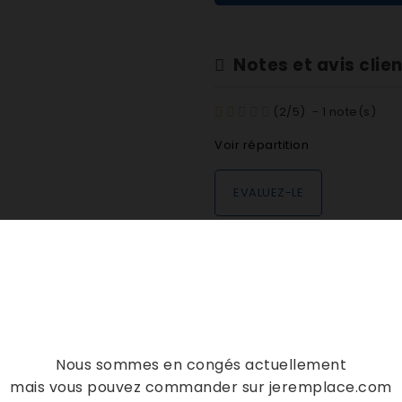
Notes et avis clie
(
2
/
5
)
-
1
note(s)
Voir répartition
EVALUEZ-LE
DESCRIPTION
DÉTAILS PRODUIT
L 124021020
Nous sommes en congés actuellement
mais vous pouvez commander sur jeremplace.com