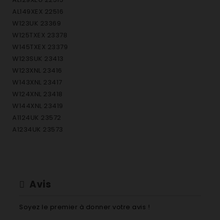
AL149XEX 22516
W123UK 23369
W125TXEX 23378
W145TXEX 23379
W123SUK 23413
W123XNL 23416
W143XNL 23417
W124XNL 23418
W144XNL 23419
A1124UK 23572
A1234UK 23573
A1435UK 23574
A1435SUK 23575
AL12UK 23576
AL14UK 23577
Avis
AL128XBE 23656
AL129XAUS 23864
Soyez le premier à donner votre avis !
AL129SLBE 23990