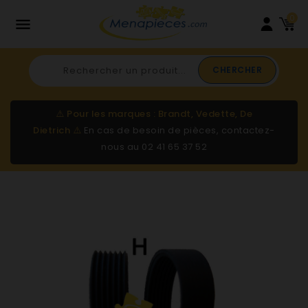
0

CHERCHER
⚠️
Pour les marques : Brandt, Vedette, De
Dietrich
⚠️
En cas de besoin de pièces, contactez-
nous au
02 41 65 37 52