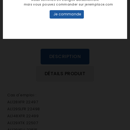
personne n'a encore posté d'avis
mais vous pouvez commander sur jeremplace.com
dans cette langue
Je commande
EVALUEZ-LE
DESCRIPTION
DÉTAILS PRODUIT
Cas d'emploi :
AL128XFR 22497
AL129SLFR 22498
AL148XFR 22499
AL129XTK 22507
AL129XEU 22515