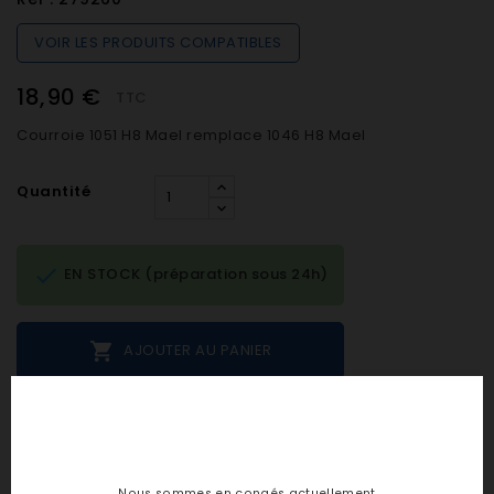
VOIR LES PRODUITS COMPATIBLES
18,90 €
TTC
Courroie 1051 H8 Mael remplace 1046 H8 Mael
Quantité

EN STOCK (préparation sous 24h)

AJOUTER AU PANIER
Notes et avis clients
Nous sommes en congés actuellement