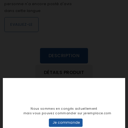
personne n'a encore posté d'avis
dans cette langue
EVALUEZ-LE
DESCRIPTION
DÉTAILS PRODUIT
Cas d'emploi:
BD9800/A BD9800
DBT46C/A DBT46C
Nous sommes en congés actuellement
mais vous pouvez commander sur jeremplace.com
EG21
EG23
Je commande
EG31