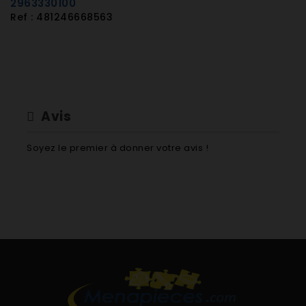
2963330100
ETE6330F
Ref : 481246668563
ETE6336F
ETE6505F
ETE6506F
ETE6710F
ETE6710S
ETE6710S/A
Avis
ETE6716F
ETE6730DE
Soyez le premier à donner votre avis !
ETE6730DE/A
ETE6730F
ETE6730K
ETE6730K/A
ETE6736DE
ETE6736DE/A
ETE6736F
ETE6736K
ETE6736K/A
ETE701F