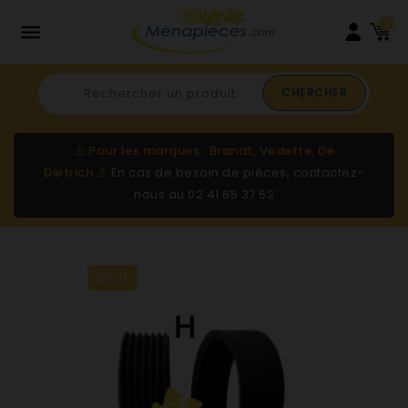
0

CHERCHER
⚠️
Pour les marques : Brandt, Vedette, De
Dietrich
⚠️
En cas de besoin de pièces, contactez-
nous au
02 41 65 37 52
Neuf