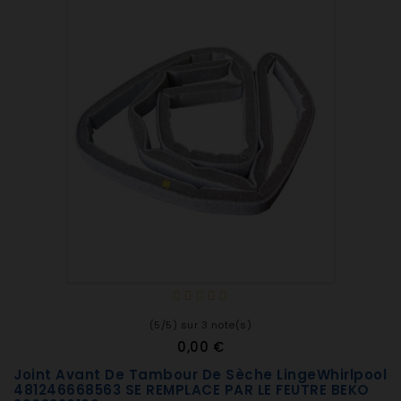
ETE123F
ETE124F
ETE311F
ETE331F
ETE351E
ETE352K
ETE353K
ETE361F
ETE363F
ETE364F
ETE501F
ETE503F
ETE504F
ETE521F
ETE525F
(5/5) sur 3 note(s)
ETE6110K
0,00 €
ETE6110K/A
ETE6115F
Joint Avant De Tambour De Sèche LingeWhirlpool
481246668563 SE REMPLACE PAR LE FEUTRE BEKO
ETE6116F