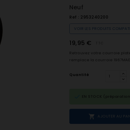
Neuf
Ref :
2953240200
VOIR LES PRODUITS COMPAT
19,95 €
TTC
Retrouvez votre courroie pla
remplace la courroie 1967MAEL
Quantité

EN STOCK (préparation

AJOUTER AU PAN