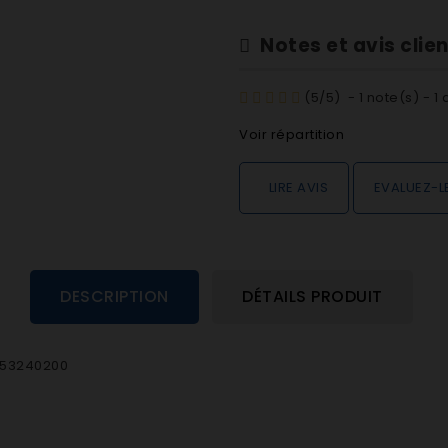
Notes et avis clie
(
5
/
5
)
-
1
note(s) -
1
a
Voir répartition
LIRE AVIS
EVALUEZ-L
DESCRIPTION
DÉTAILS PRODUIT
2953240200