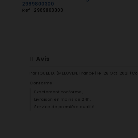
7182882900 SLE6L4M Listo SLE 6L4M
2969800300
7181581600 SLEE10 FAR SLEE10
Ref : 2969800300
7182881100 TA1000 ALTUS TA 1000
Couroie hutchinson 9phe 1966
Courroie 1967H9
Courroie hutchinson 9phe 1967
Courroie sèche linge Beko
Courroie 1966
Avis
Courroie 1967
Par
IQUEL D.
(MELGVEN, France) le
28 Oct. 2021 (
Co
Conforme
Exactement conforme,
Livraison en moins de 24h,
Service de première qualité