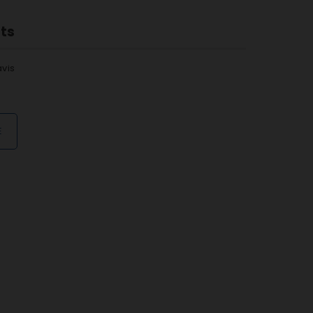
nts
vis
E