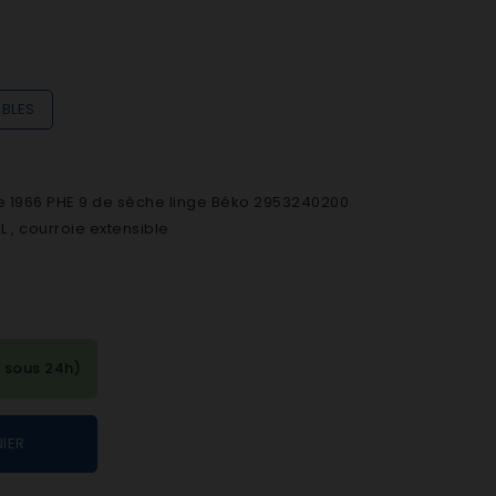
IBLES
te 1966 PHE 9 de sèche linge Béko 2953240200
 , courroie extensible
 sous 24h)
IER