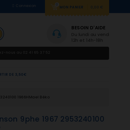
0
Connexion
0,00 €
MON PANIER
BESOIN D'AIDE
Du lundi au vendredi 9h-
12h et 14h-18h
tez-nous au
02 41 65 37 52
RTIR DE 3,50€
53240100 1966HMael Béko
inson 9phe 1967 2953240100
o