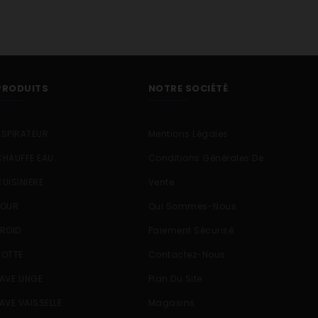
PRODUITS
NOTRE SOCIÉTÉ
ASPIRATEUR
Mentions Légales
CHAUFFE EAU
Conditions Générales De
CUISINIERE
Vente
FOUR
Qui Sommes-Nous
FROID
Paiement Sécurisé
HOTTE
Contactez-Nous
LAVE LINGE
Plan Du Site
LAVE VAISSELLE
Magasins