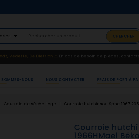
02 41 65 37 52
arrow_drop_down
ories
CHERCHER
Service client
ndt, Vedette, De Dietrich
⚠️
En cas de besoin de pièces, contac
I SOMMES-NOUS
NOUS CONTACTER
FRAIS DE PORT À PA
Courroie de sèche linge
Courroie hutchinson 9phe 1967 29
Courroie hutch
1966HMael Bék