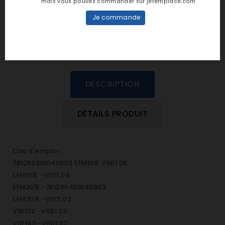
mais vous pouvez commander sur jeremplace.com
dans cette langue
Je commande
EVALUEZ-LE
DESCRIPTION
DÉTAILS PRODUIT
Cas d'emploi :
781260301040903 EFM101E V501.06
EFM101E -V551.04
EFM301E -781260401040903
EFM301E -V501.03
VSF130 -V551.03
VSF140 -V501.07