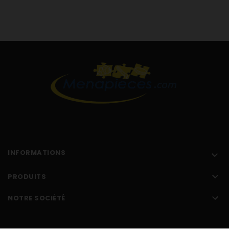
936010405 3SF-6CE
936010389 3SF-6E
936010227 SF-680
Courroie 1932H8
Courroie 1932 h mael
Courroie 1932
Courroie 1932 h9
INFORMATIONS


PRODUITS

NOTRE SOCIÉTÉ