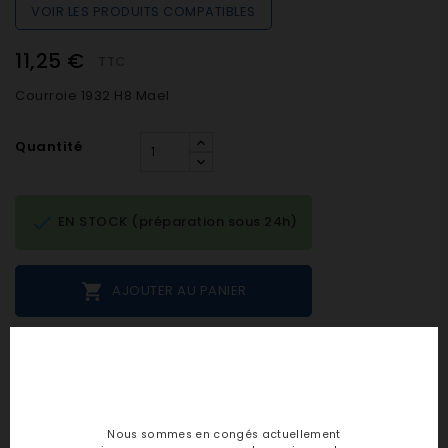
VOIR LES PRODUITS COMPATIBLES
11,25 €
TTC
Courroie 1932 H8 Mael
Quantité

EN STOCK (préparation sous 24h)

AJOUTER AU PANIER
Notes et avis clients
personne n'a encore posté d'avis
Nous sommes en congés actuellement