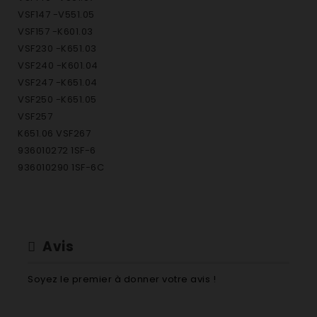
VSF147 -V551.05
VSF157 -K601.03
VSF230 -K651.03
VSF240 -K601.04
VSF247 -K651.04
VSF250 -K651.05
VSF257
K651.06 VSF267
936010272 1SF-6
936010290 1SF-6C
936010307 1SF-6CE
936010281 1SF-6E
936010316 2SF-6
936010334 2SF-6C
Avis
936010343 2SF-6CE
936010325 2SF-6E
Soyez le premier à donner votre avis !
936010370 3SF-6
936010414 3SF-6CB