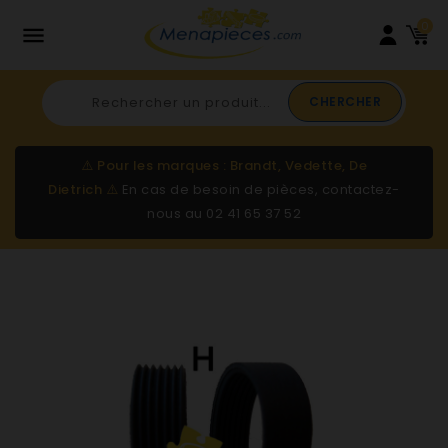
0

CHERCHER
⚠️
Pour les marques : Brandt, Vedette, De
Dietrich
⚠️
En cas de besoin de pièces, contactez-
nous au
02 41 65 37 52