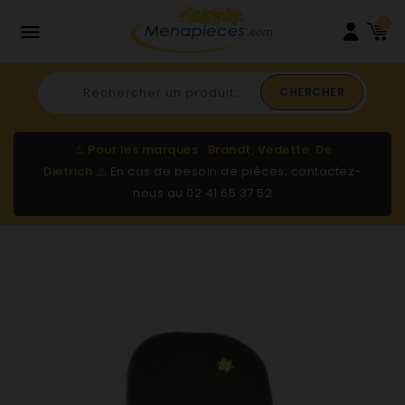
0

CHERCHER
⚠️
Pour les marques : Brandt, Vedette, De
Dietrich
⚠️
En cas de besoin de pièces, contactez-
nous au
02 41 65 37 52