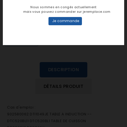
Notes et avis clients
Nous sommes en congés actuellement
mais vous pouvez commander sur jeremplace.com
personne n'a encore posté d'avis
Je commande
dans cette langue
EVALUEZ-LE
DESCRIPTION
DÉTAILS PRODUIT
Cas d'emploi :
902580062 DTI1049JE TABLE A INDUCTION --
DTC520BL11 DTC520BL1 TABLE DE CUISSON