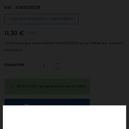
Ref :
AS0024039
VOIR LES PRODUITS COMPATIBLES
11,30 €
TTC
Joint mousse autocollant AS0024039 pour table de cuisson
induction
Quantité

EN STOCK (préparation sous 24h)

AJOUTER AU PANIER