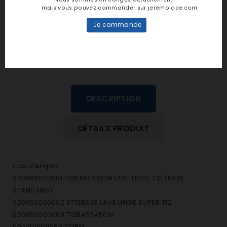
personne n'a encore posté d'avis
mais vous pouvez commander sur jeremplace.com
dans cette langue
Je commande
EVALUEZ-LE
DESCRIPTION
DÉTAILS PRODUIT
Cas d'emploi :
000000000001 T12BASE40CM LAVE LINGE T12 (BASE
STANDARD)
000000000002 ST12BASE LAVE LINGE SUPER T12
000000000003 T12BASE45CM
000000001200 T12PM