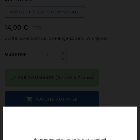
VOIR LES PRODUITS COMPATIBLES
14,00 €
TTC
Durite cuve pompe lave linge Laden , Whirlpool
Quantité

SUR COMMANDE (De 48h à 7 jours)

AJOUTER AU PANIER
Notes et avis clients
Nous sommes en congés actuellement