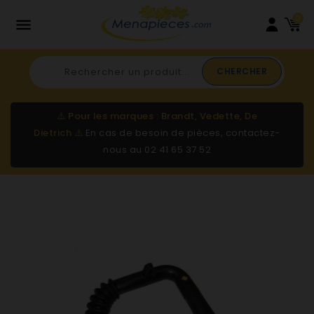
0

CHERCHER
⚠️
Pour les marques : Brandt, Vedette, De
Dietrich
⚠️
En cas de besoin de pièces, contactez-
nous au
02 41 65 37 52