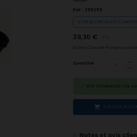
Ref :
299299
VOIR LES PRODUITS COMPAT
39,30 €
TTC
Durite Cuve de Pompe Lave Li
Quantité

SUR COMMANDE (De 48h 

AJOUTER AU PA
Notes et avis clie