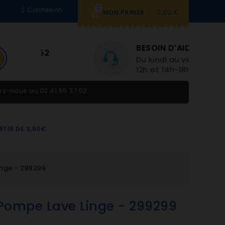
0
Connexion
0,00 €
MON PANIER
BESOIN D'AIDE
Du lundi au vendredi 9h-
12h et 14h-18h
tez-nous au
02 41 65 37 52
RTIR DE 3,50€
inge - 299299
 Pompe Lave Linge - 299299