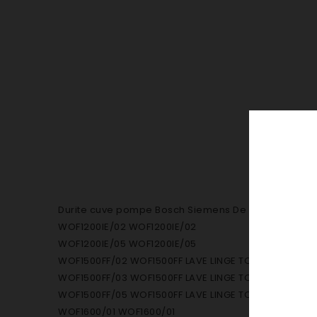
Durite cuve pompe Bosch Siemens De dietrich
WOF1200IE/02 WOF1200IE/02
WOF1200IE/05 WOF1200IE/05
WOF1500FF/02 WOF1500FF LAVE LINGE TOP 800T/MN
WOF1500FF/03 WOF1500FF LAVE LINGE TOP 800T/MN
WOF1500FF/05 WOF1500FF LAVE LINGE TOP 800T/MN
WOF1600/01 WOF1600/01