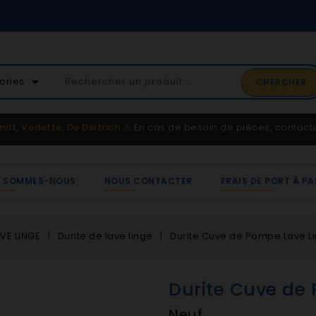
02 41 65 37 52
arrow_drop_down
ories
CHERCHER
Service client
ndt, Vedette, De Dietrich
⚠️
En cas de besoin de pièces, contac
I SOMMES-NOUS
NOUS CONTACTER
FRAIS DE PORT À PA
VE LINGE
Durite de lave linge
Durite Cuve de Pompe Lave L
Durite Cuve de
Neuf