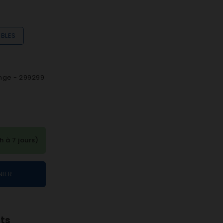
IBLES
nge - 299299
à 7 jours)
NIER
nts