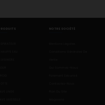
PRODUITS
NOTRE SOCIÉTÉ
L
ASPIRATEUR
Mentions Légales
L
L
CHAUFFE EAU
Conditions Générales De
CUISINIERE
Vente
FOUR
Qui Sommes-Nous
FROID
Paiement Sécurisé
HOTTE
Contactez-Nous
LAVE LINGE
Plan Du Site
LAVE VAISSELLE
Magasins