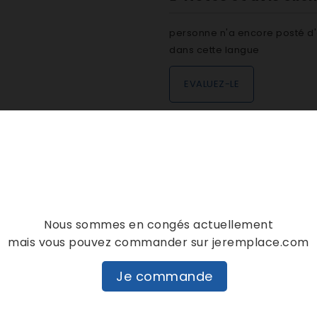
personne n'a encore posté d'
dans cette langue
EVALUEZ-LE
DESCRIPTION
DÉTAILS PRODUIT
Nous sommes en congés actuellement
mais vous pouvez commander sur jeremplace.com
Je commande