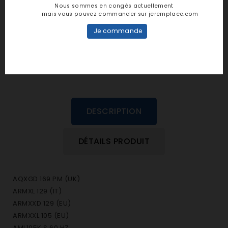
Nous sommes en congés actuellement
mais vous pouvez commander sur jeremplace.com
personne n'a encore posté d'avis
dans cette langue
Je commande
EVALUEZ-LE
DESCRIPTION
DÉTAILS PRODUIT
AQXGD 169 PM (UK)
ARMXL 129 (IT)
ARMXXD 129 (EU)
ARMXXL 105 (EU)
AML105K S 60 HZ