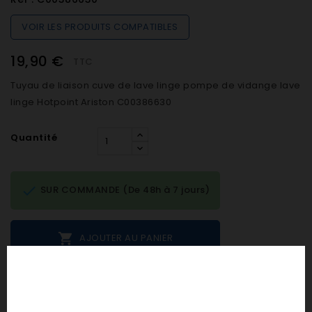
VOIR LES PRODUITS COMPATIBLES
19,90 €
TTC
Tuyau de liaison cuve de lave linge pompe de vidange lave
linge Hotpoint Ariston C00386630
Quantité

SUR COMMANDE (De 48h à 7 jours)

AJOUTER AU PANIER
Notes et avis clients