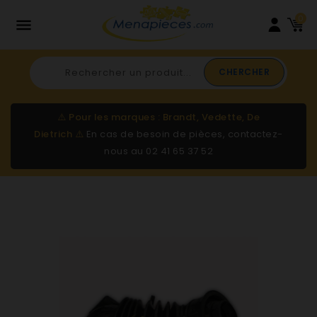
0

CHERCHER
⚠️
Pour les marques : Brandt, Vedette, De
Dietrich
⚠️
En cas de besoin de pièces, contactez-
nous au
02 41 65 37 52