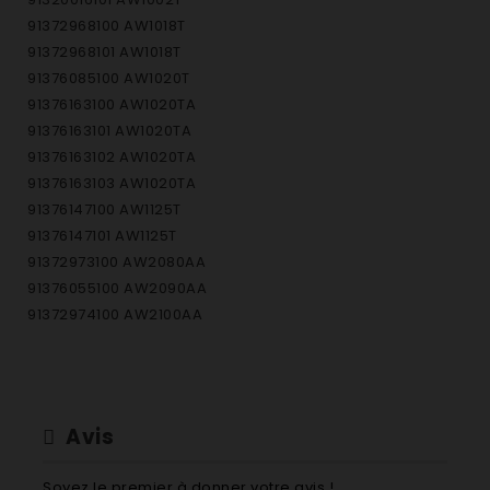
91372968100 AW1018T
91372968101 AW1018T
91376085100 AW1020T
91376163100 AW1020TA
91376163101 AW1020TA
91376163102 AW1020TA
91376163103 AW1020TA
91376147100 AW1125T
91376147101 AW1125T
91372973100 AW2080AA
91376055100 AW2090AA
91372974100 AW2100AA
91372974101 AW2100AA
91372971100 AW2120AA
91372972100 AW2130AA
91376084100 AW3085T
Avis
91376084200 AW3085T1
91376165100 AW3085TA
Soyez le premier à donner votre avis !