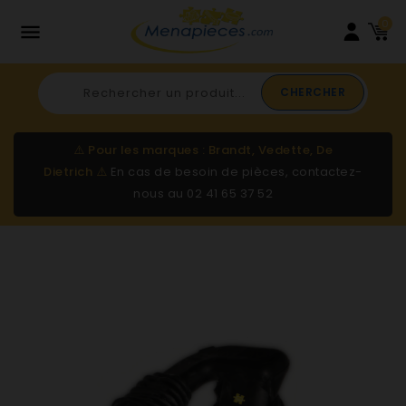
0

CHERCHER
⚠️
Pour les marques : Brandt, Vedette, De
Dietrich
⚠️
En cas de besoin de pièces, contactez-
nous au
02 41 65 37 52