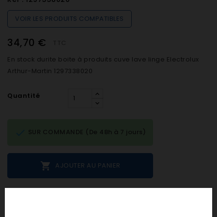
VOIR LES PRODUITS COMPATIBLES
34,70 €
TTC
En stock durite boite à produits cuve lave linge Electrolux
Arthur-Martin 1297338020
Quantité

SUR COMMANDE (De 48h à 7 jours)

AJOUTER AU PANIER
Notes et avis clients