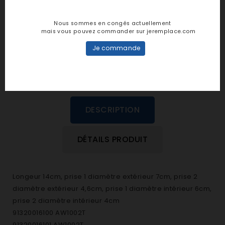
personne n'a encore posté d'avis
Nous sommes en congés actuellement
dans cette langue
mais vous pouvez commander sur jeremplace.com
Je commande
EVALUEZ-LE
DESCRIPTION
DÉTAILS PRODUIT
Longeur 14cm, prise 1 diamètre extérieur 7cm, prise 2
diamètre extérieur 4,6cm, prise 1 diamètre intérieur 6cm,
prise 2 diamètre intérieur 4cm
91320016100 AW1002T
91320016101 AW1002T