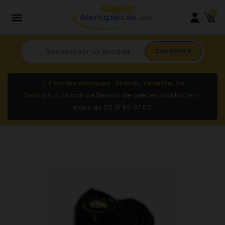
0

CHERCHER
⚠️
Pour les marques : Brandt, Vedette, De
Dietrich
⚠️
En cas de besoin de pièces, contactez-
nous au
02 41 65 37 52