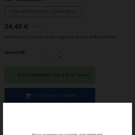
VOIR LES PRODUITS COMPATIBLES
34,40 €
TTC
Durite bac cuve de lave-linge Electrolux Arthur Martin
Quantité

SUR COMMANDE (De 48h à 7 jours)

AJOUTER AU PANIER
Notes et avis clients
Nous sommes en congés actuellement