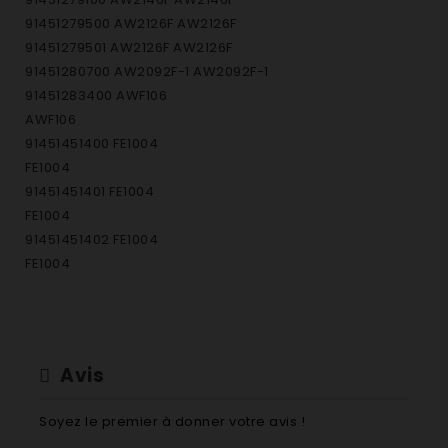
91451279500 AW2126F AW2126F
91451279501 AW2126F AW2126F
91451280700 AW2092F-1 AW2092F-1
91451283400 AWF106
AWF106
91451451400 FE1004
FE1004
91451451401 FE1004
FE1004
91451451402 FE1004
FE1004
91451501500 AWF1000
AWF1000
91451501501 AWF1000
AWF1000
Avis
91451501600 AWF1110 AWF1110
91451501601 AWF1110 AWF1110
Soyez le premier à donner votre avis !
91451501700 AWF1210 AWF1210