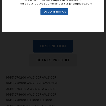
personne n'a encore posté d'avis
mais vous pouvez commander sur jeremplace.com
dans cette langue
Je commande
EVALUEZ-LE
DESCRIPTION
DÉTAILS PRODUIT
91451270200 AW2102F AW2102F
91451270300 AW2092F AW2092F
91451270400 AW2126F AW2126F
91451278600 AW2106F AW2106F
91451278900 FJE1006 FJE1006
91451279100 AW2146F AW2146F