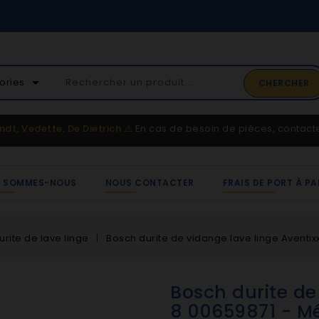
02 41 65 37 52
arrow_drop_down
ories
CHERCHER
Service client
ndt, Vedette, De Dietrich
⚠️
En cas de besoin de pièces, contac
I SOMMES-NOUS
NOUS CONTACTER
FRAIS DE PORT À PA
urite de lave linge
Bosch durite de vidange lave linge Aventi
Bosch durite de
8 00659871 - M