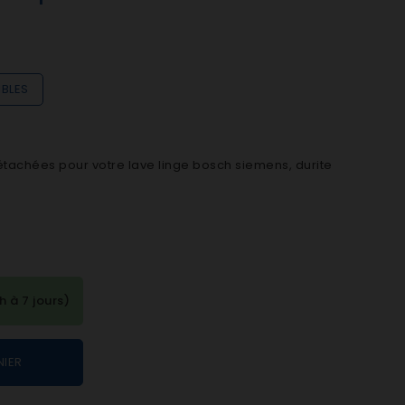
IBLES
étachées pour votre lave linge bosch siemens, durite
à 7 jours)
NIER