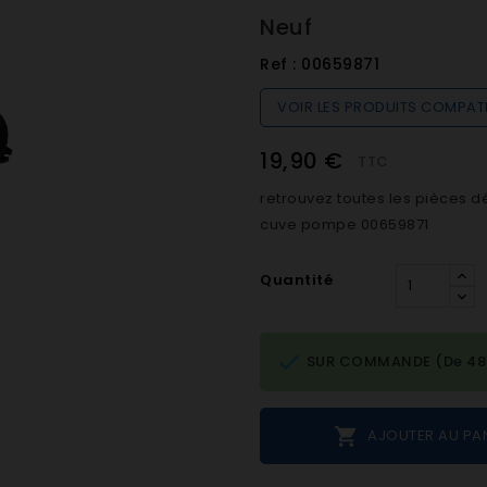
Neuf
Ref :
00659871
VOIR LES PRODUITS COMPAT
19,90 €
TTC
retrouvez toutes les pièces d
cuve pompe 00659871
Quantité

SUR COMMANDE (De 48h 

AJOUTER AU PA