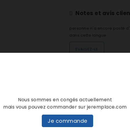
Notes et avis clie
personne n'a encore posté d'
dans cette langue
EVALUEZ-LE
DESCRIPTION
DÉTAILS PRODUIT
Nous sommes en congés actuellement
mais vous pouvez commander sur jeremplace.com
Je commande
2014