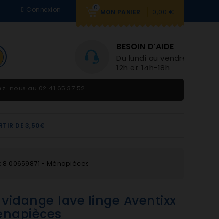
0
Connexion
0,00 €
MON PANIER
BESOIN D'AIDE
Du lundi au vendredi 9h-
12h et 14h-18h
tez-nous au
02 41 65 37 52
RTIR DE 3,50€
xx 8 00659871 - Ménapièces
 vidange lave linge Aventixx
énapièces