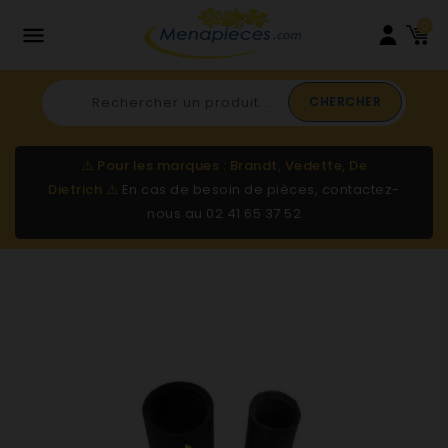
0

CHERCHER
⚠️
Pour les marques : Brandt, Vedette, De
Dietrich
⚠️
En cas de besoin de pièces, contactez-
nous au
02 41 65 37 52