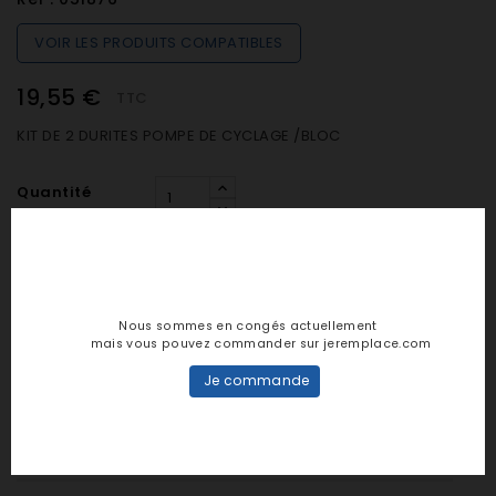
VOIR LES PRODUITS COMPATIBLES
19,55 €
TTC
KIT DE 2 DURITES POMPE DE CYCLAGE /BLOC
Quantité

SUR COMMANDE (De 48h à 7 jours)
Nous sommes en congés actuellement
mais vous pouvez commander sur jeremplace.com

AJOUTER AU PANIER
Je commande
Notes et avis clients