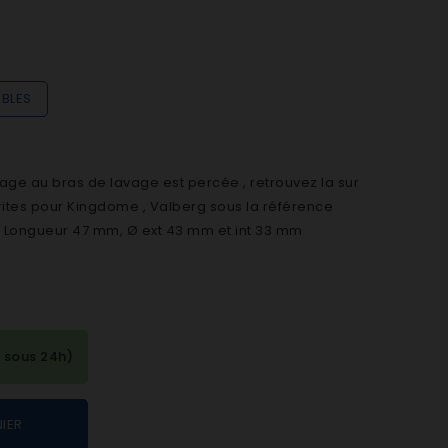
IBLES
age au bras de lavage est percée , retrouvez la sur
ites pour Kingdome , Valberg sous la référence
 Longueur 47 mm, Ø ext 43 mm et int 33 mm
 sous 24h)
IER