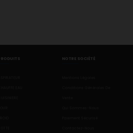
PRODUITS
NOTRE SOCIÉTÉ
ASPIRATEUR
Mentions Légales
CHAUFFE EAU
Conditions Générales De
CUISINIERE
Vente
FOUR
Qui Sommes-Nous
FROID
Paiement Sécurisé
HOTTE
Contactez-Nous