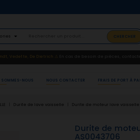
02 41 65 37 52
arrow_drop_down
ories
CHERCHER
Service client
ndt, Vedette, De Dietrich
⚠️
En cas de besoin de pièces, contac
I SOMMES-NOUS
NOUS CONTACTER
FRAIS DE PORT À PA
LLE
Durite de lave vaisselle
Durite de moteur lave vaissell
Durite de moteur
AS0043706