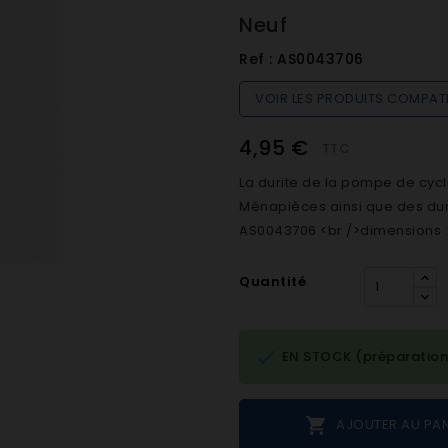
Neuf
Ref :
AS0043706
VOIR LES PRODUITS COMPAT
4,95 €
TTC
La durite de la pompe de cycl
Ménapièces ainsi que des dur
AS0043706 <br />dimensions :
Quantité

EN STOCK (préparation

AJOUTER AU PAN