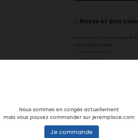
Notes et avis clie
personne n'a encore posté d'
dans cette langue
EVALUEZ-LE
DESCRIPTION
DÉTAILS PRODUIT
Nous sommes en congés actuellement
mais vous pouvez commander sur jeremplace.com
Je commande