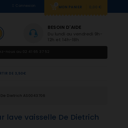
0
Connexion
0,00 €
MON PANIER
BESOIN D'AIDE
Du lundi au vendredi 9h-
12h et 14h-18h
tez-nous au
02 41 65 37 52
RTIR DE 3,50€
e De Dietrich AS0043706
 lave vaisselle De Dietrich