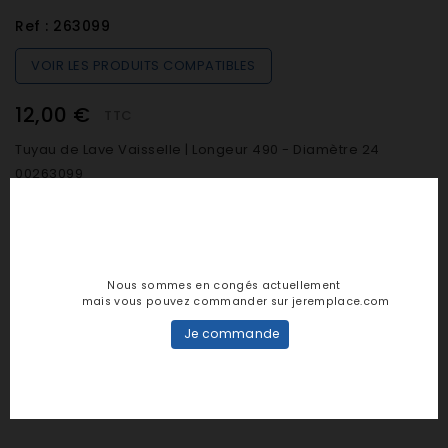
Ref :
263099
VOIR LES PRODUITS COMPATIBLES
12,00 €
TTC
Tuyau de Lave Vaisselle | Longeur 490 - Diamètre 24
00263099
Quantité
Nous sommes en congés actuellement

SUR COMMANDE (De 48h à 7 jours)
mais vous pouvez commander sur jeremplace.com
Je commande

AJOUTER AU PANIER