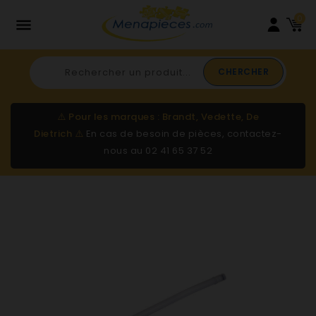
0

CHERCHER
⚠️
Pour les marques : Brandt, Vedette, De
Dietrich
⚠️
En cas de besoin de pièces, contactez-
nous au
02 41 65 37 52