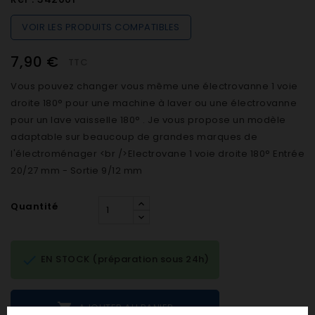
VOIR LES PRODUITS COMPATIBLES
7,90 €
TTC
Vous pouvez changer vous même une électrovanne 1 voie
droite 180° pour une machine à laver ou une électrovanne
pour un lave vaisselle 180° . Je vous propose un modèle
adaptable sur beaucoup de grandes marques de
l'électroménager <br />Electrovane 1 voie droite 180° Entrée
20/27 mm - Sortie 9/12 mm
Quantité

EN STOCK (préparation sous 24h)

AJOUTER AU PANIER