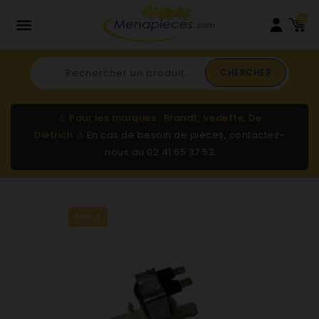
0

CHERCHER
⚠️
Pour les marques : Brandt, Vedette, De
Dietrich
⚠️
En cas de besoin de pièces, contactez-
nous au
02 41 65 37 52
Neuf