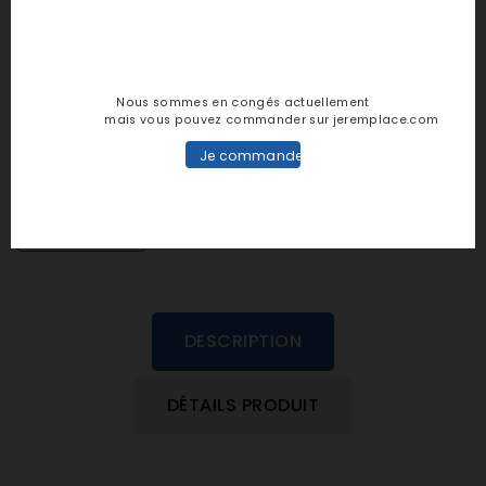
Notes et avis clients
Nous sommes en congés actuellement
mais vous pouvez commander sur jeremplace.com
personne n'a encore posté d'avis
Je commande
dans cette langue
EVALUEZ-LE
DESCRIPTION
DÉTAILS PRODUIT