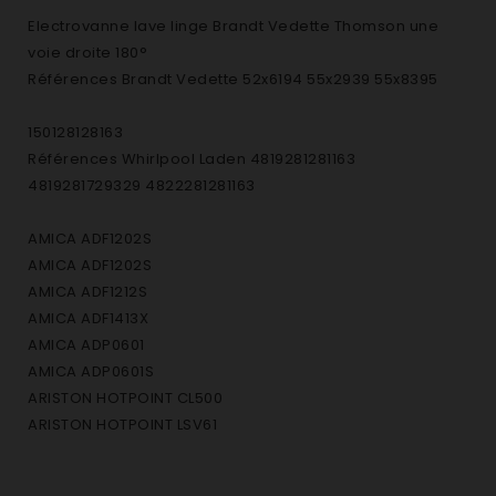
Electrovanne lave linge Brandt Vedette Thomson une
voie droite 180°
Références Brandt Vedette 52x6194 55x2939 55x8395
150128128163
Références Whirlpool Laden 4819281281163
4819281729329 4822281281163
AMICA ADF1202S
AMICA ADF1202S
AMICA ADF1212S
AMICA ADF1413X
AMICA ADP0601
AMICA ADP0601S
ARISTON HOTPOINT CL500
ARISTON HOTPOINT LSV61
ARTHUR MARTIN ASF46010
ARTHUR MARTIN ASF66025