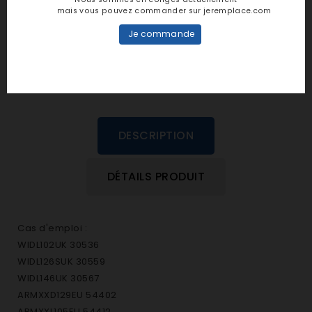
personne n'a encore posté d'avis
mais vous pouvez commander sur jeremplace.com
dans cette langue
Je commande
EVALUEZ-LE
DESCRIPTION
DÉTAILS PRODUIT
Cas d'emploi :
WIDL102UK 30536
WIDL126SUK 30559
WIDL146UK 30567
ARMXXD129EU 54402
ARMXXL105EU 54412