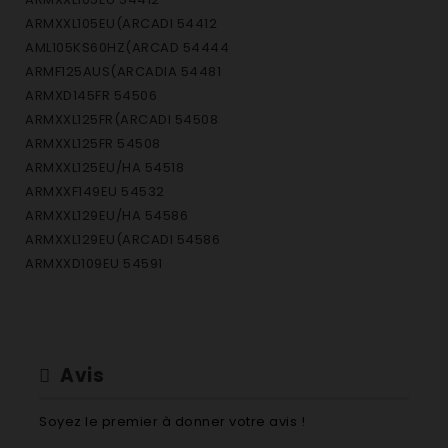
ARMXXL105EU(ARCADI 54412
AML105KS60HZ(ARCAD 54444
ARMF125AUS(ARCADIA 54481
ARMXD145FR 54506
ARMXXL125FR(ARCADI 54508
ARMXXL125FR 54508
ARMXXL125EU/HA 54518
ARMXXF149EU 54532
ARMXXL129EU/HA 54586
ARMXXL129EU(ARCADI 54586
ARMXXD109EU 54591
ARMXXD109EU(ARCADI 54591
WIDXL126EX 54610
WIDXL126SEX 54627
WIDXL146FR 54631
Avis
ARMXXF145FR 54647
ARMXXF145FR(ARCADI 54647
Soyez le premier à donner votre avis !
ARMXL135FR 54697