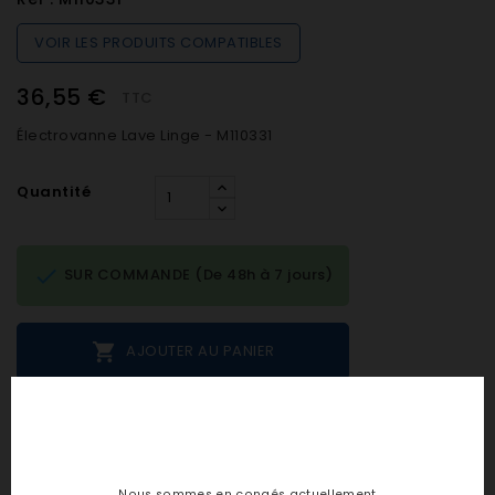
VOIR LES PRODUITS COMPATIBLES
36,55 €
TTC
Électrovanne Lave Linge - M110331
Quantité

SUR COMMANDE (De 48h à 7 jours)

AJOUTER AU PANIER
Notes et avis clients
Nous sommes en congés actuellement