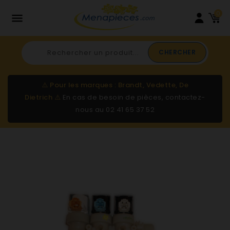
0

CHERCHER
⚠️
Pour les marques : Brandt, Vedette, De
Dietrich
⚠️
En cas de besoin de pièces, contactez-
nous au
02 41 65 37 52