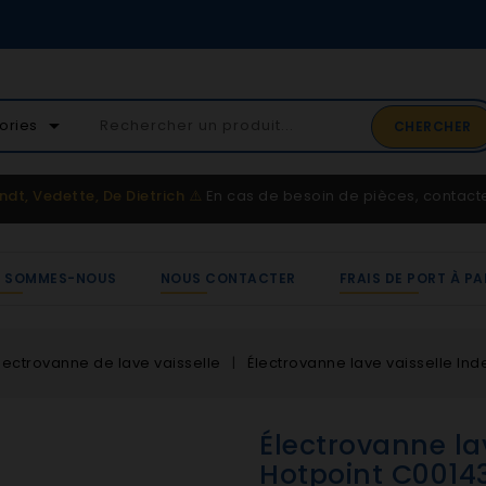
02 41 65 37 52
arrow_drop_down
ories
CHERCHER
Service client
ndt, Vedette, De Dietrich
⚠️
En cas de besoin de pièces, contac
I SOMMES-NOUS
NOUS CONTACTER
FRAIS DE PORT À PA
lectrovanne de lave vaisselle
Électrovanne lave vaisselle Ind
Électrovanne lav
Hotpoint C0014