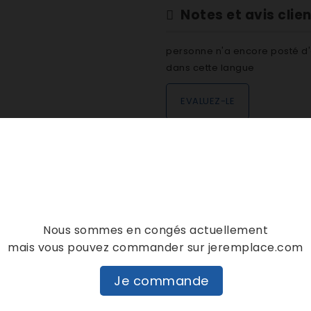
Notes et avis clie
personne n'a encore posté d'
dans cette langue
EVALUEZ-LE
DESCRIPTION
DÉTAILS PRODUIT
Nous sommes en congés actuellement
mais vous pouvez commander sur jeremplace.com
Je commande