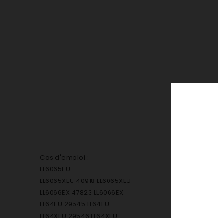
Cas d'emploi :
LL6065EU
LL6065XEU 40918 LL6065XEU
LL6066EX 47823 LL6066EX
LL64EU 29545 LL64EU
LL64XEU 29546 LL64XEU