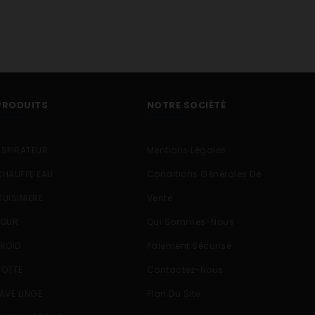
PRODUITS
NOTRE SOCIÉTÉ
ASPIRATEUR
Mentions Légales
CHAUFFE EAU
Conditions Générales De
CUISINIERE
Vente
FOUR
Qui Sommes-Nous
FROID
Paiement Sécurisé
HOTTE
Contactez-Nous
LAVE LINGE
Plan Du Site