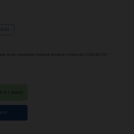
IBLES
e lave vaisselle Indesit Ariston Hotpoint C00143737
à 7 jours)
NIER