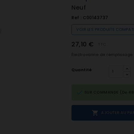
Neuf
Ref :
C00143737
VOIR LES PRODUITS COMPAT
27,10 €
TTC
Électrovanne de remplissage d
Quantité

SUR COMMANDE (De 48h 

AJOUTER AU PA