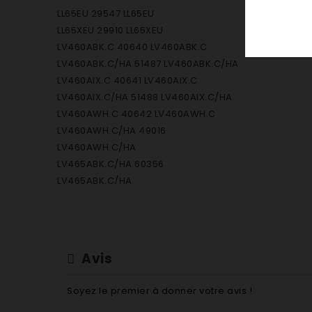
LL65EU 29547 LL65EU
LL65XEU 29910 LL65XEU
LV460ABK.C 40640 LV460ABK.C
LV460ABK.C/HA 51487 LV460ABK.C/HA
LV460AIX.C 40641 LV460AIX.C
LV460AIX.C/HA 51488 LV460AIX.C/HA
LV460AWH.C 40642 LV460AWH.C
LV460AWH.C/HA 49016
LV460AWH.C/HA
LV465ABK.C/HA 60356
LV465ABK.C/HA
LV465AIX.C/HA 60360 LV465AIX.C/HA
LV465AWH.C/HA 61329 LV465AWH.C/HA
LV645AIX 42053 LV645AIX
LV660ABKFR 30300 LV660ABKFR
Avis
LV660AIXFR 30301 LV660AIXFR
LV660AWHFR 30299 LV660AWHFR
Soyez le premier à donner votre avis !
LVI12-44AN 29564 LVI12-44AN