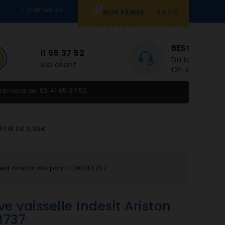
0
Connexion
0,00 €
MON PANIER
BESOIN D'AIDE
Du lundi au vendredi 9h-
12h et 14h-18h
tez-nous au
02 41 65 37 52
RTIR DE 3,50€
esit Ariston Hotpoint C00143737
e vaisselle Indesit Ariston
3737