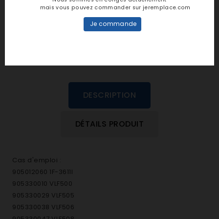
personne n'a encore posté d'avis
mais vous pouvez commander sur jeremplace.com
dans cette langue
Je commande
EVALUEZ-LE
DESCRIPTION
DÉTAILS PRODUIT
Cas d'emploi :
905012060 1F-3611I
905330010 VLF500
905330029 VLF505
905330038 VLF506
905330047 VLF508