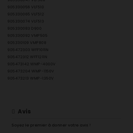
905330056 VLF510
905330065 VLF512
905330074 VLF513
905330083 D900
905330092 VMP505
905330109 VMP808
905472303 WFF1011N
905472312 WFF1211N
905473142 WMP-4000V
905473204 WMP-1150V
905473213 WMP-1350V
905473222 WMP-500C
905473231 WMP-1120V
905473561 WFL-500P
905473570 WFL-1000P
Avis
905690014 583F
Soyez le premier à donner votre avis !