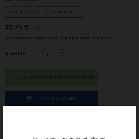
VOIR LES PRODUITS COMPATIBLES
32,75 €
TTC
Encadrement blanc extérieur de hublot lave linge
Quantité

SUR COMMANDE (De 48h à 7 jours)

AJOUTER AU PANIER
Notes et avis clients
Nous sommes en congés actuellement