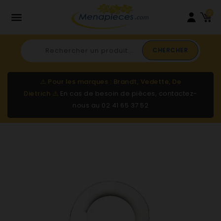
0

CHERCHER
⚠️
Pour les marques : Brandt, Vedette, De
Dietrich
⚠️
En cas de besoin de pièces, contactez-
nous au
02 41 65 37 52