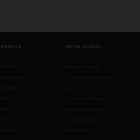
PRODUITS
NOTRE SOCIÉTÉ
ASPIRATEUR
Mentions Légales
CHAUFFE EAU
Conditions Générales De
CUISINIERE
Vente
FOUR
Qui Sommes-Nous
FROID
Paiement Sécurisé
HOTTE
Contactez-Nous
LAVE LINGE
Plan Du Site