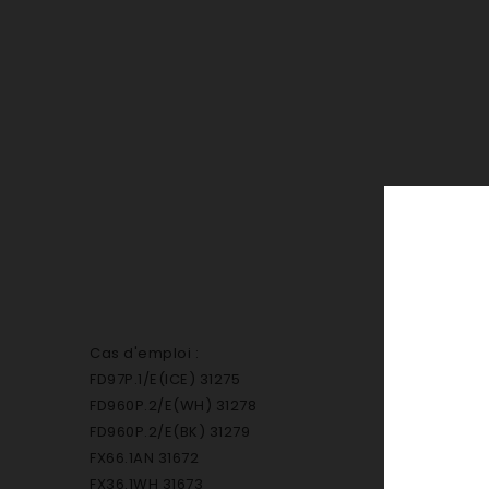
Cas d'emploi :
FD97P.1/E(ICE) 31275
FD960P.2/E(WH) 31278
FD960P.2/E(BK) 31279
FX66.1AN 31672
FX36.1WH 31673