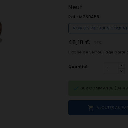
Neuf
Ref :
M259456
VOIR LES PRODUITS COMPAT
48,10 €
TTC
Platine de verrouillage porte
Quantité

SUR COMMANDE (De 48h 

AJOUTER AU PA