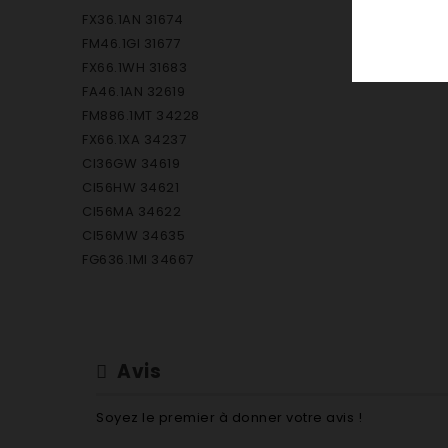
FX36.1AN 31674
FM46.1GI 31677
FX66.1WH 31683
FA46.1AN 32619
FM886.1MT 34228
FX66.1XA 34237
CI36GW 34619
CI56HW 34621
CI56MA 34622
CI56MW 34635
FG636.1MI 34667
FG636.1MA 34669
FX636.1XA 34847
FM336.1AN 35308
FX36XAIL 37636
Avis
FM36TIIL 37642
FZ102P.1IX 39351
Soyez le premier à donner votre avis !
FZ102P.1(AN)F 39359