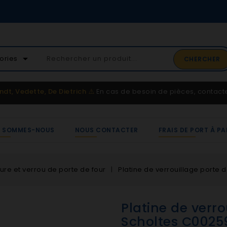
02 41 65 3
arrow_drop_down
ories
CHERCHER
Service cli
ndt, Vedette, De Dietrich
⚠️
En cas de besoin de pièces, contac
I SOMMES-NOUS
NOUS CONTACTER
FRAIS DE PORT À PA
ure et verrou de porte de four
Platine de verrouillage porte 
Platine de verro
Scholtes C0025