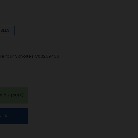
IBLES
 de four Scholtes C00259456
à 7 jours)
NIER