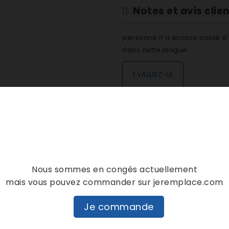
Notes et avis clie
personne n'a encore posté d'
dans cette langue
EVALUEZ-LE
DESCRIPTION
DÉTAILS PRODUIT
Nous sommes en congés actuellement
mais vous pouvez commander sur jeremplace.com
Je commande