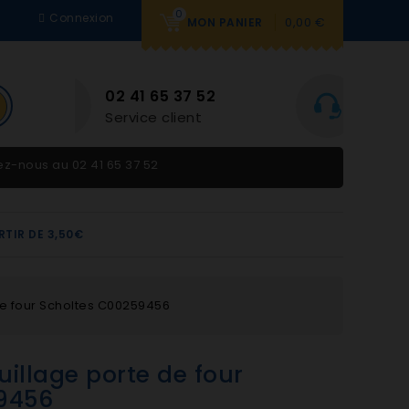
0
Connexion
0,00 €
MON PANIER
BESOIN D'AIDE
7 52
Du lundi au vendredi 9h-
ent
12h et 14h-18h
tez-nous au
02 41 65 37 52
RTIR DE 3,50€
de four Scholtes C00259456
uillage porte de four
9456