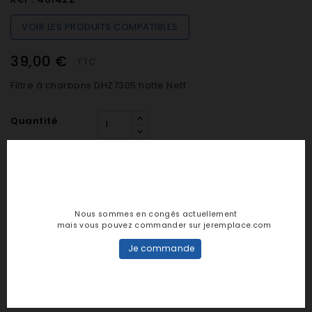
VOIR LES PRODUITS COMPATIBLES
39,00 €
TTC
Filtre à charbons DHZ7305 hotte Neff
Quantité

SUR COMMANDE (De 48h à 7 jours)
Nous sommes en congés actuellement

AJOUTER AU PANIER
mais vous pouvez commander sur jeremplace.com
Je commande
Notes et avis clients