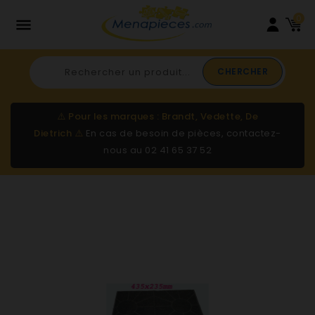
0

CHERCHER
⚠️
Pour les marques : Brandt, Vedette, De
Dietrich
⚠️
En cas de besoin de pièces, contactez-
nous au
02 41 65 37 52