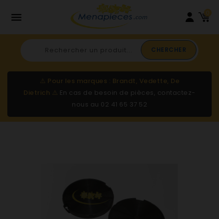
0

CHERCHER
⚠️
Pour les marques : Brandt, Vedette, De
Dietrich
⚠️
En cas de besoin de pièces, contactez-
nous au
02 41 65 37 52