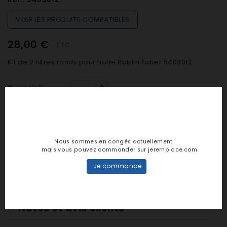
VOIR LES PRODUITS COMPATIBLES
28,00 €
TTC
Kit de 2 filtres ronds pour hotte Roblin Faber 5403012
Quantité

SUR COMMANDE (De 48h à 7 jours)
Nous sommes en congés actuellement
mais vous pouvez commander sur jeremplace.com

AJOUTER AU PANIER
Je commande
Notes et avis clients