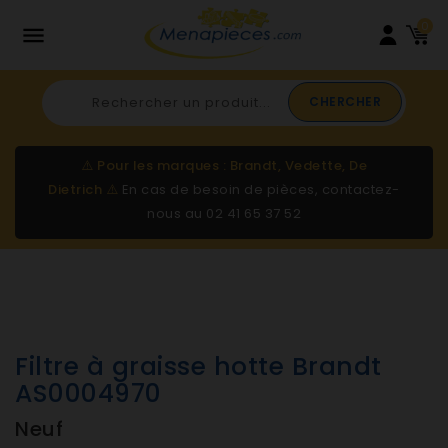
0

CHERCHER
⚠️
Pour les marques : Brandt, Vedette, De
Dietrich
⚠️
En cas de besoin de pièces, contactez-
nous au
02 41 65 37 52
Filtre à graisse hotte Brandt
AS0004970
Neuf