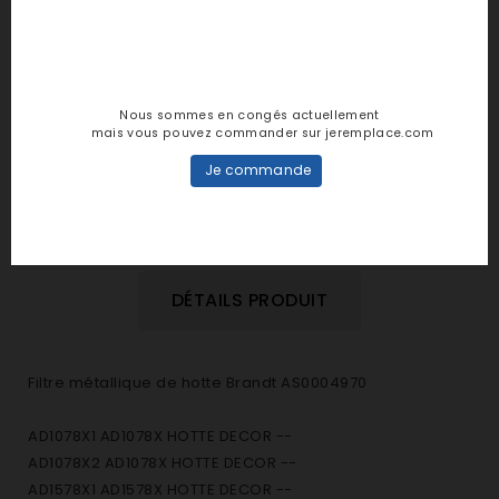
personne n'a encore posté d'avis
dans cette langue
EVALUEZ-LE
Nous sommes en congés actuellement
mais vous pouvez commander sur jeremplace.com
Je commande
DESCRIPTION
DÉTAILS PRODUIT
Filtre métallique de hotte Brandt AS0004970
AD1078X1 AD1078X HOTTE DECOR --
AD1078X2 AD1078X HOTTE DECOR --
AD1578X1 AD1578X HOTTE DECOR --