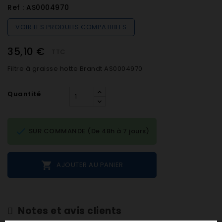
Ref :
AS0004970
VOIR LES PRODUITS COMPATIBLES
35,10 €
TTC
Filtre à graisse hotte Brandt AS0004970
Quantité

SUR COMMANDE (De 48h à 7 jours)

AJOUTER AU PANIER
Notes et avis clients