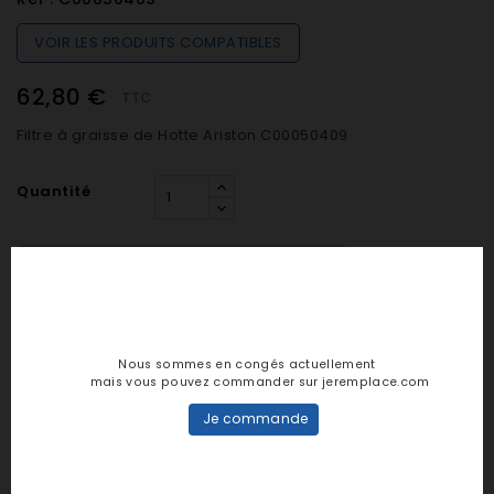
VOIR LES PRODUITS COMPATIBLES
62,80 €
TTC
Filtre à graisse de Hotte Ariston C00050409
Quantité

SUR COMMANDE (De 48h à 7 jours)

AJOUTER AU PANIER
Nous sommes en congés actuellement
mais vous pouvez commander sur jeremplace.com
Je commande
Notes et avis clients