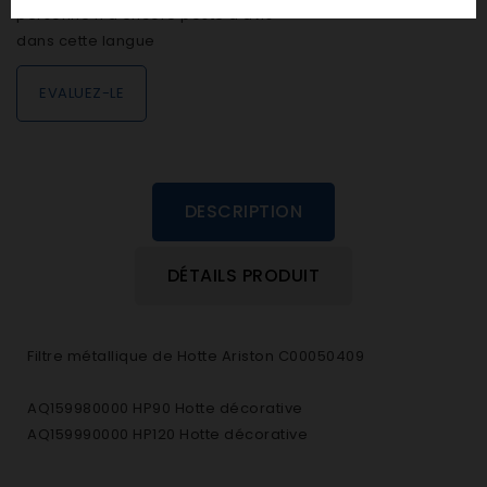
personne n'a encore posté d'avis
dans cette langue
EVALUEZ-LE
DESCRIPTION
DÉTAILS PRODUIT
Filtre métallique de Hotte Ariston C00050409
AQ159980000 HP90 Hotte décorative
AQ159990000 HP120 Hotte décorative