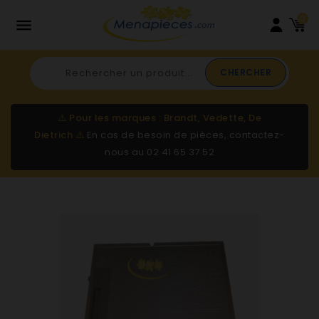
0

CHERCHER
⚠️
Pour les marques : Brandt, Vedette, De
Dietrich
⚠️
En cas de besoin de pièces, contactez-
nous au
02 41 65 37 52