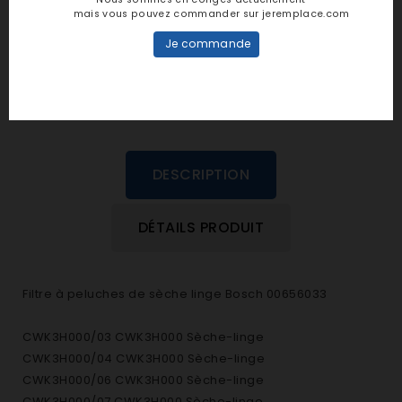
personne n'a encore posté d'avis
mais vous pouvez commander sur jeremplace.com
dans cette langue
Je commande
EVALUEZ-LE
DESCRIPTION
DÉTAILS PRODUIT
Filtre à peluches de sèche linge Bosch 00656033
CWK3H000/03 CWK3H000 Sèche-linge
CWK3H000/04 CWK3H000 Sèche-linge
CWK3H000/06 CWK3H000 Sèche-linge
CWK3H000/07 CWK3H000 Sèche-linge