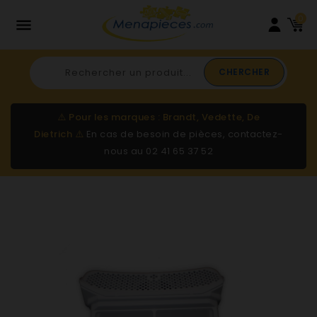
0

CHERCHER
⚠️
Pour les marques : Brandt, Vedette, De
Dietrich
⚠️
En cas de besoin de pièces, contactez-
nous au
02 41 65 37 52