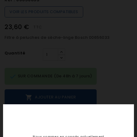
VOIR LES PRODUITS COMPATIBLES
23,60 €
TTC
Filtre à peluches de sèche-linge Bosch 00656033
Quantité

SUR COMMANDE (De 48h à 7 jours)

AJOUTER AU PANIER
Notes et avis clients
Nous sommes en congés actuellement