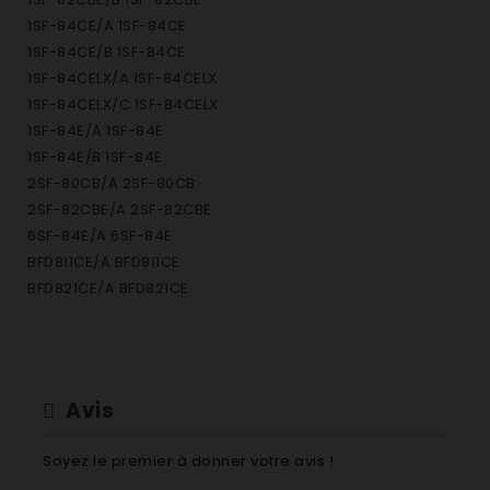
1SF-84CE/A 1SF-84CE
1SF-84CE/B 1SF-84CE
1SF-84CELX/A 1SF-84CELX
1SF-84CELX/C 1SF-84CELX
1SF-84E/A 1SF-84E
1SF-84E/B 1SF-84E
2SF-80CB/A 2SF-80CB
2SF-82CBE/A 2SF-82CBE
6SF-84E/A 6SF-84E
BFD811CE/A BFD811CE
BFD821CE/A BFD821CE
BFD921CE/A BFD921CE
BWD180TC/A BWD180TC
BWD180TC/B BWD180TC
BWD180TC/C BWD180TC
Avis
BWD180TL/A BWD180TL
BWD180TL/B BWD180TL
Soyez le premier à donner votre avis !
BWD180TL/C BWD180TL