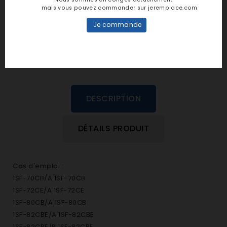
personne n'a encore posté d'avis
mais vous pouvez commander sur jeremplace.com
dans cette langue
Je commande
EVALUEZ-LE
DESCRIPTION
DÉTAILS PRODUIT
Cas d'emploi :
1SF-70CB/A 1SF-70CB
1SF-72CE/A 1SF-72CE
1SF-80CB/A 1SF-80CB
1SF-82CBE/A 1SF-82CBE
1SF-82CBE/B 1SF-82CBE