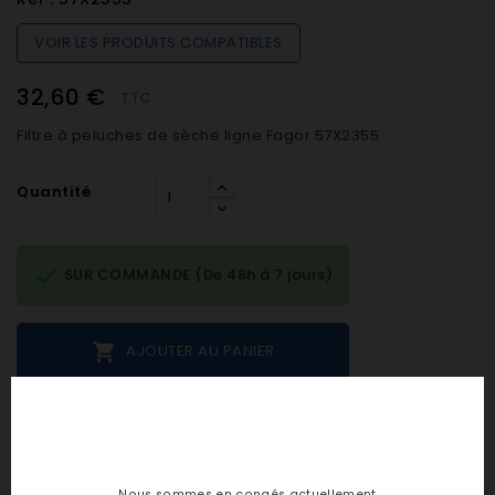
VOIR LES PRODUITS COMPATIBLES
32,60 €
TTC
Filtre à peluches de sèche ligne Fagor 57X2355
Quantité

SUR COMMANDE (De 48h à 7 jours)

AJOUTER AU PANIER
Notes et avis clients
Nous sommes en congés actuellement