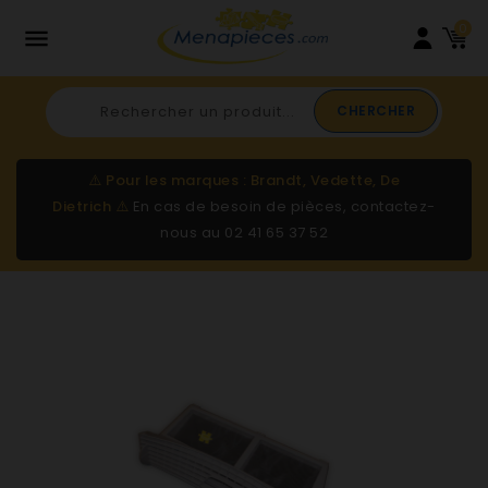
0

CHERCHER
⚠️
Pour les marques : Brandt, Vedette, De
Dietrich
⚠️
En cas de besoin de pièces, contactez-
nous au
02 41 65 37 52