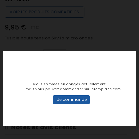
VOIR LES PRODUITS COMPATIBLES
9,95 €
TTC
Fusible haute tension 5kv 1a micro ondes
Quantité

EN STOCK (préparation sous 24h)
Nous sommes en congés actuellement
mais vous pouvez commander sur jeremplace.com

AJOUTER AU PANIER
Je commande
Notes et avis clients