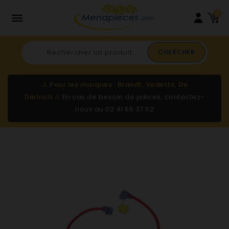
0

CHERCHER
⚠️
Pour les marques : Brandt, Vedette, De
Dietrich
⚠️
En cas de besoin de pièces, contactez-
nous au
02 41 65 37 52