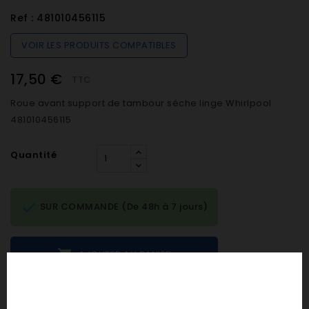
Ref :
481010456115
VOIR LES PRODUITS COMPATIBLES
17,50 €
TTC
Roue avant support de tambour séche linge Whirlpool
481010456115
Quantité

SUR COMMANDE (De 48h à 7 jours)

AJOUTER AU PANIER