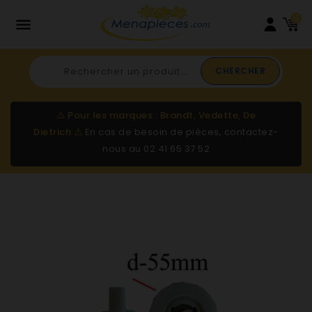
0

CHERCHER
⚠️
Pour les marques : Brandt, Vedette, De
Dietrich
⚠️
En cas de besoin de pièces, contactez-
nous au
02 41 65 37 52