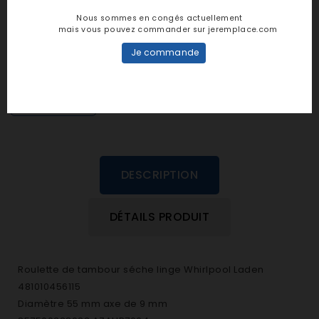
Notes et avis clients
Nous sommes en congés actuellement
mais vous pouvez commander sur jeremplace.com
personne n'a encore posté d'avis
Je commande
dans cette langue
EVALUEZ-LE
DESCRIPTION
DÉTAILS PRODUIT
Roulette de tambour séche linge Whirlpool Laden
481010456115
Diamètre 55 mm axe de 9 mm