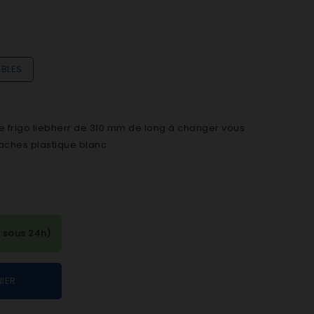
IBLES
 frigo liebherr de 310 mm de long à changer vous
aches plastique blanc
 sous 24h)
IER