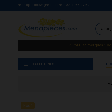
menapieces@gmail.com
02 41 65 37 52
Catég
⚠️
Pour les marques : Bra
CATÉGORIES
QU
Ac
Neuf