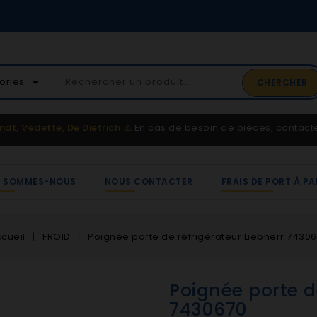
02 41 65 37 52
arrow_drop_down
ories
CHERCHER
Service client
ndt, Vedette, De Dietrich
⚠️
En cas de besoin de pièces, contac
I SOMMES-NOUS
NOUS CONTACTER
FRAIS DE PORT À PA
cueil
FROID
Poignée porte de réfrigérateur Liebherr 7430
Poignée porte d
7430670