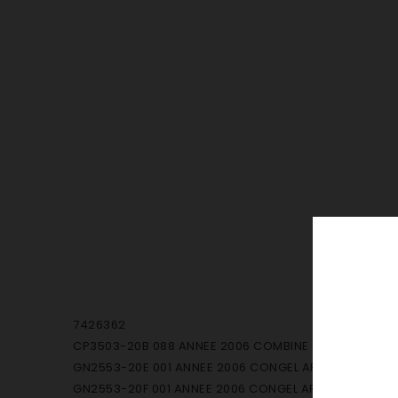
7426362
CP3503-20B 088 ANNEE 2006 COMBINE 2 CIRC SI TGL 
GN2553-20E 001 ANNEE 2006 CONGEL ARMOIRE NOFROS
GN2553-20F 001 ANNEE 2006 CONGEL ARMOIRE NOFROS