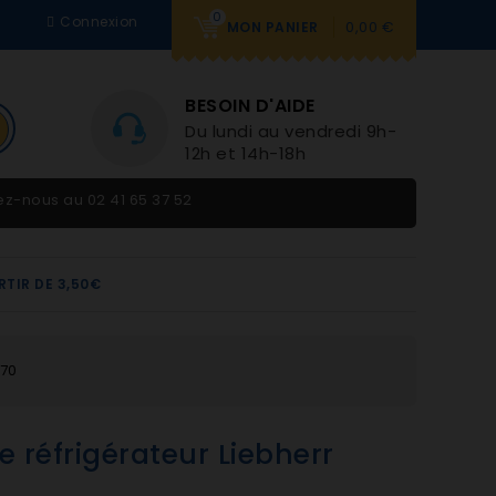
0
Connexion
0,00 €
MON PANIER
BESOIN D'AIDE
Du lundi au vendredi 9h-
12h et 14h-18h
tez-nous au
02 41 65 37 52
RTIR DE 3,50€
670
e réfrigérateur Liebherr