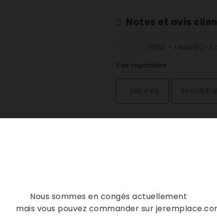
Notes et avis clie
(
5
/
5
)
-
1
note(s) -
1
a
Voir répartition
LIRE AVIS
EVALUEZ-L
DESCRIPTION
DÉTAILS PRODUIT
TURBOFRESH 339L CLASSE A+
Nous sommes en congés actuellement
T 60CM 7 TIR 220L CL A
mais vous pouvez commander sur jeremplace.c
T 60CM 7 TIR 220L CL A