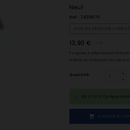
Neuf
Ref :
7430670
VOIR LES PRODUITS COMPAT
13,90 €
TTC
Poignée à dépression blanche
même en enlevant les deux c
Quantité

EN STOCK (préparation

AJOUTER AU PAN