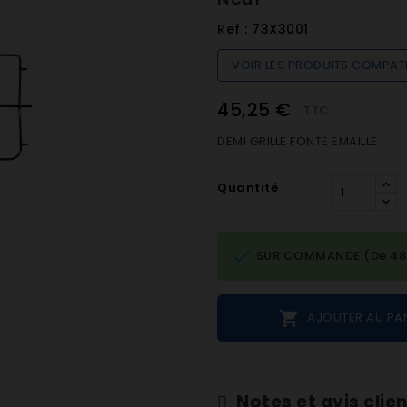
Ref :
73X3001
VOIR LES PRODUITS COMPAT
45,25 €
TTC
DEMI GRILLE FONTE EMAILLE
Quantité

SUR COMMANDE (De 48h 

AJOUTER AU PA
Notes et avis clie