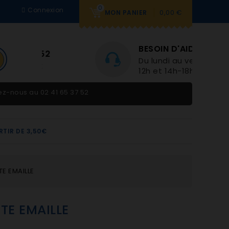
0
Connexion
0,00 €
MON PANIER
BESOIN D'AIDE
Du lundi au vendredi 9h-
12h et 14h-18h
tez-nous au
02 41 65 37 52
RTIR DE 3,50€
TE EMAILLE
TE EMAILLE