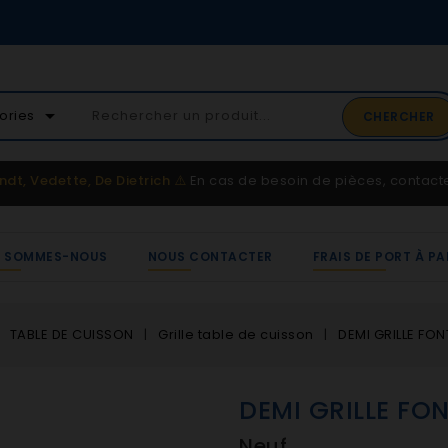
02 41 65 37 52
arrow_drop_down
ories
CHERCHER
Service client
ndt, Vedette, De Dietrich
⚠️
En cas de besoin de pièces, contac
I SOMMES-NOUS
NOUS CONTACTER
FRAIS DE PORT À PA
TABLE DE CUISSON
Grille table de cuisson
DEMI GRILLE FON
DEMI GRILLE FON
Neuf