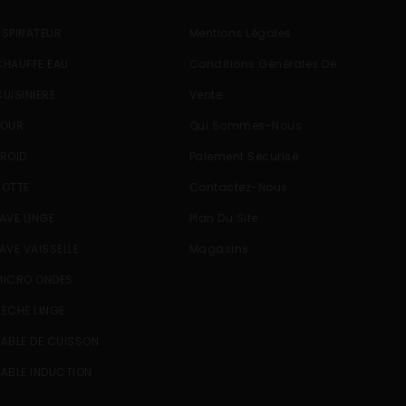
ASPIRATEUR
Mentions Légales
CHAUFFE EAU
Conditions Générales De
CUISINIERE
Vente
FOUR
Qui Sommes-Nous
FROID
Paiement Sécurisé
HOTTE
Contactez-Nous
LAVE LINGE
Plan Du Site
LAVE VAISSELLE
Magasins
MICRO ONDES
SECHE LINGE
TABLE DE CUISSON
TABLE INDUCTION