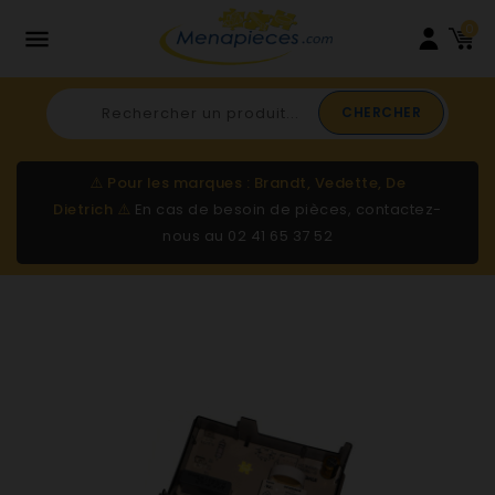
0

CHERCHER
⚠️
Pour les marques : Brandt, Vedette, De
Dietrich
⚠️
En cas de besoin de pièces, contactez-
nous au
02 41 65 37 52