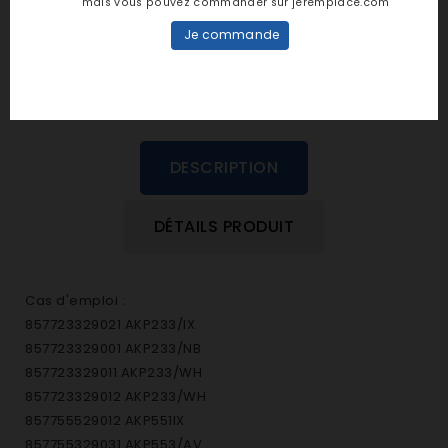
mais vous pouvez commander sur jeremplace.com
dans cette langue
Je commande
EVALUEZ-LE
DESCRIPTION
DÉTAILS PRODUIT
Cas d'emploi :
857723329021 AKP233/IX
857723329001 AKP233/NB
857723329011 AKP233/WH
857723329012 AKP233/WH
857755529012 AKP551IX
857755329031 AKP553/AV