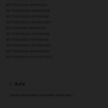
857755329021 AKP553/IX
857755329040 AKP553/NB
857755329041 AKP553/NB
857755329002 AKP553/WH
857755529011 AKP555/IX
857755529020 AKP555/NB
857755529021 AKP555/NB
857755529002 AKP555/WH
857755529001 AKP555/WH
857764029041 AKP640/01/IX
857764029021 AKP640/01/NB
857764029031 AKP640/01/WH
857764029042 AKP640/IX/01
Avis
Soyez le premier à donner votre avis !