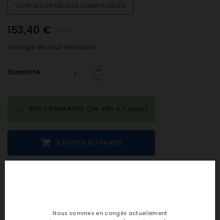
VOIR LES PRODUITS COMPATIBLES
153,40 €
TTC
Horloge de four Whirlpool
Quantité

SUR COMMANDE (De 48h à 7 jours)

AJOUTER AU PANIER
Notes et avis clients
personne n'a encore posté d'avis
Nous sommes en congés actuellement